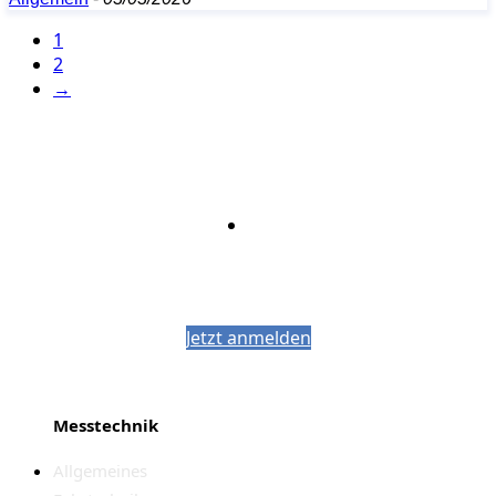
1
2
→
Bleiben Sie auf dem Laufenden mit dem
PJM-Newsletter
Jetzt anmelden
Messtechnik
Allgemeines