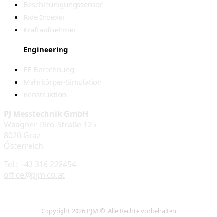
Beschleunigungssensor
Ride Indexer
Kraftaufnehmer
Engineering
FE-Berechnung
Mehrkörper-Simulation
Konstruktion
PJ Messtechnik GmbH
Waagner-Biro-Straße 125
8020 Graz
Österreich
Tel.: +43 316 228454
office@pjm.co.at
Copyright 2026 PJM © Alle Rechte vorbehalten