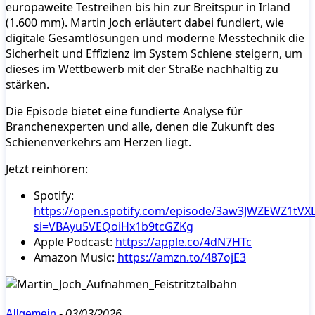
europaweite Testreihen bis hin zur Breitspur in Irland
(1.600 mm). Martin Joch erläutert dabei fundiert, wie
digitale Gesamtlösungen und moderne Messtechnik die
Sicherheit und Effizienz im System Schiene steigern, um
dieses im Wettbewerb mit der Straße nachhaltig zu
stärken.
Die Episode bietet eine fundierte Analyse für
Branchenexperten und alle, denen die Zukunft des
Schienenverkehrs am Herzen liegt.
Jetzt reinhören:
Spotify:
https://open.spotify.com/episode/3aw3JWZEWZ1tVXL
si=VBAyu5VEQoiHx1b9tcGZKg
Apple Podcast:
https://apple.co/4dN7HTc
Amazon Music:
https://amzn.to/487ojE3
Allgemein
-
03/03/2026