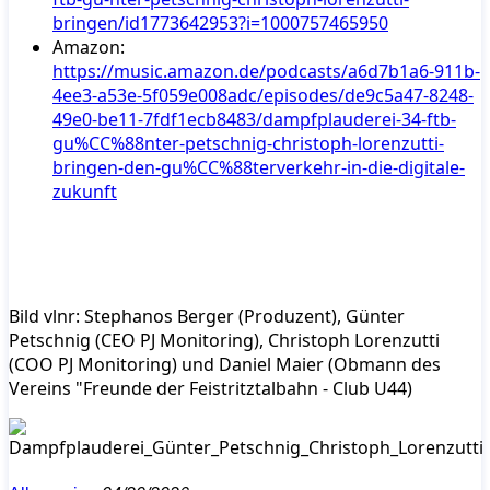
bringen/id1773642953?i=1000757465950
Amazon:
https://music.amazon.de/podcasts/a6d7b1a6-911b-
4ee3-a53e-5f059e008adc/episodes/de9c5a47-8248-
49e0-be11-7fdf1ecb8483/dampfplauderei-34-ftb-
gu%CC%88nter-petschnig-christoph-lorenzutti-
bringen-den-gu%CC%88terverkehr-in-die-digitale-
zukunft
Bild vlnr: Stephanos Berger (Produzent), Günter
Petschnig (CEO PJ Monitoring), Christoph Lorenzutti
(COO PJ Monitoring) und Daniel Maier (Obmann des
Vereins "Freunde der Feistritztalbahn - Club U44)