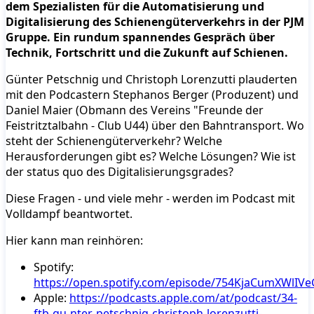
dem Spezialisten für die Automatisierung und
Digitalisierung des Schienengüterverkehrs in der PJM
Gruppe. Ein rundum spannendes Gespräch über
Technik, Fortschritt und die Zukunft auf Schienen.
Günter Petschnig und Christoph Lorenzutti plauderten
mit den Podcastern Stephanos Berger (Produzent) und
Daniel Maier (Obmann des Vereins "Freunde der
Feistritztalbahn - Club U44) über den Bahntransport. Wo
steht der Schienengüterverkehr? Welche
Herausforderungen gibt es? Welche Lösungen? Wie ist
der status quo des Digitalisierungsgrades?
Diese Fragen - und viele mehr - werden im Podcast mit
Volldampf beantwortet.
Hier kann man reinhören:
Spotify:
https://open.spotify.com/episode/754KjaCumXWlIV
Apple:
https://podcasts.apple.com/at/podcast/34-
ftb-gu-nter-petschnig-christoph-lorenzutti-