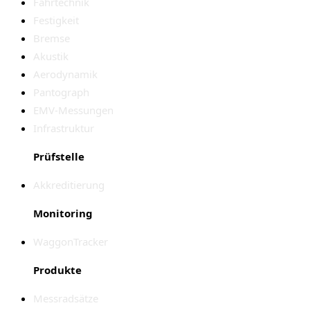
Fahrtechnik
Festigkeit
Bremse
Akustik
Aerodynamik
Pantograph
EMV-Messungen
Infrastruktur
Prüfstelle
Akkreditierung
Monitoring
WaggonTracker
Produkte
Messradsätze