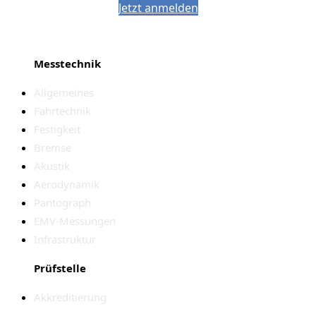
Jetzt anmelden
Messtechnik
Allgemeines
Fahrtechnik
Festigkeit
Bremse
Akustik
Aerodynamik
Pantograph
EMV-Messungen
Infrastruktur
Prüfstelle
Akkreditierung