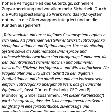
höhere Verfügbarkeit des Güterzugs, schnellere
Zugvorbereitung und vor allem mehr Sicherheit. Durch
die Auftragsbestellung ab Werk wird das PJM-System
optimal in die Güterwaggons integriert und an die
Kunden ausgeliefert.
„Tatravagónka und unser digitales Gesamtsystem ergänzen
sich ideal: Als führender Hersteller entwickelt Tatravagónka
stetig Innovationen und Optimierungen. Unser Monitoring-
System sowie die Automatische Bremsprobe und
Ladegewichtsüberwachung sind einzigartige Funktionen, die
den Bahntransport sicherer machen und optimieren,
hinsichtlich Effizienz, Verfügbarkeit und Wirtschaftlichkeit. Für
Wagenhalter und EVU ist der Schritt zu den digitalen
Zugfunktionen und den damit verbundenen Vorteilen sehr
einfach. Tatravagónka übergibt ab Werk das gewünschte
Equipment
“, fasst Günter Petschnig, CEO von PJ
Monitoring GmbH zusammen.
„Mit dieser Partnerschaft
wird sichergestellt, dass der Schienengüterverkehrs-Sektor
langfristig in eine fortschrittliche, zuverlässige und
zukunftssichere Gesamtlösung investieren kann“,
führt