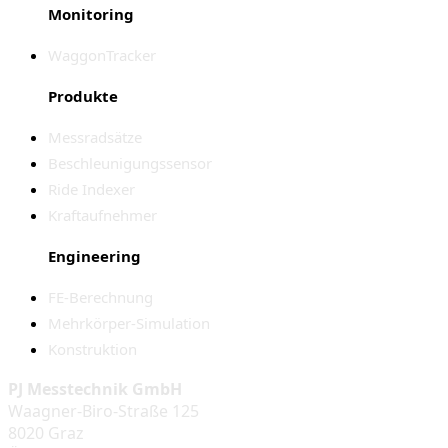
Monitoring
WaggonTracker
Produkte
Messradsätze
Beschleunigungssensor
Ride Indexer
Kraftaufnehmer
Engineering
FE-Berechnung
Mehrkörper-Simulation
Konstruktion
PJ Messtechnik GmbH
Waagner-Biro-Straße 125
8020 Graz