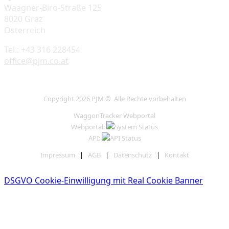
Waagner-Biro-Straße 125
8020 Graz
Österreich
Tel.: +43 316 228454
office@pjm.co.at
Copyright 2026 PJM © Alle Rechte vorbehalten
WaggonTracker Webportal
Webportal:
API:
Impressum
|
AGB
|
Datenschutz
|
Kontakt
DSGVO Cookie-Einwilligung mit Real Cookie Banner