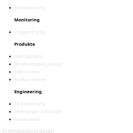
Akkreditierung
Monitoring
WaggonTracker
Produkte
Messradsätze
Beschleunigungssensor
Ride Indexer
Kraftaufnehmer
Engineering
FE-Berechnung
Mehrkörper-Simulation
Konstruktion
PJ Messtechnik GmbH