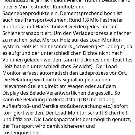
Holzindustrie. Jährlich kauft Mercer Holz in Deutschland
über 5 Mio Festmeter Rundholz und
Sägenebenprodukte ein. Dementsprechend hoch ist
auch das Transportvolumen. Rund 1,8 Mio Festmeter
Rundholz und Hackschnitzel werden jedes Jahr auf
Schiene transportiert. Um den Verladeprozess einfacher
zu machen, setzt Mercer Holz auf das Load-Monitor-
System. Holz ist ein besonders „schwieriges“ Ladegut, da
es aufgrund der unterschiedlichen Dichte nicht nach
Volumen geladen werden kann (trockenes oder feuchtes
Holz hat ein unterschiedliches Gewicht). Der Load-
Monitor erfasst automatisch den Ladeprozess vor Ort.
Die Beladung wird mittels Signallampen an den
relevanten Stellen direkt am Wagen oder auf dem
Display des Belade-Verantwortlichen dargestellt. So
kann die Beladung im Bedarfsfall (zB Überladung,
Auflaufstoß- und Vertikalstoßüberwachung etc.) sofort
korrigiert werden. Der Load-Monitor schafft Sicherheit
und Effizienz. Die Ladekapazität ist bestmöglich genützt,
der Transport wird damit sichererer und
kostengünstiger.