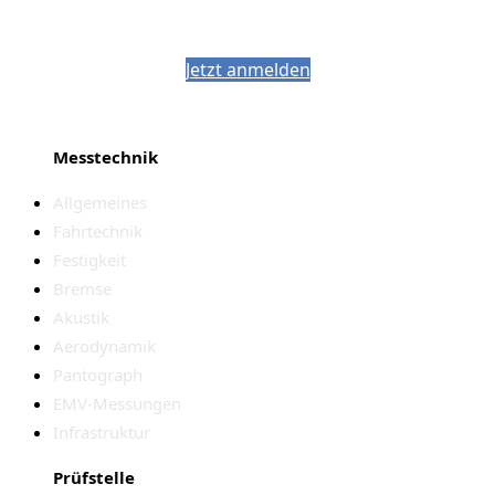
PJM-Newsletter
Jetzt anmelden
Messtechnik
Allgemeines
Fahrtechnik
Festigkeit
Bremse
Akustik
Aerodynamik
Pantograph
EMV-Messungen
Infrastruktur
Prüfstelle