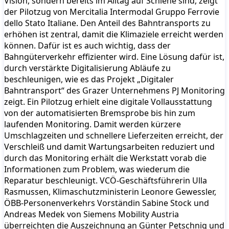
Vision, sondern bereits im Alltag auf Schiene sind, zeigt
der Pilotzug von Mercitalia Intermodal Gruppo Ferrovie
dello Stato Italiane. Den Anteil des Bahntransports zu
erhöhen ist zentral, damit die Klimaziele erreicht werden
können. Dafür ist es auch wichtig, dass der
Bahngüterverkehr effizienter wird. Eine Lösung dafür ist,
durch verstärkte Digitalisierung Abläufe zu
beschleunigen, wie es das Projekt „Digitaler
Bahntransport“ des Grazer Unternehmens PJ Monitoring
zeigt. Ein Pilotzug erhielt eine digitale Vollausstattung
von der automatisierten Bremsprobe bis hin zum
laufenden Monitoring. Damit werden kürzere
Umschlagzeiten und schnellere Lieferzeiten erreicht, der
Verschleiß und damit Wartungsarbeiten reduziert und
durch das Monitoring erhält die Werkstatt vorab die
Informationen zum Problem, was wiederum die
Reparatur beschleunigt. VCÖ-Geschäftsführerin Ulla
Rasmussen, Klimaschutzministerin Leonore Gewessler,
ÖBB-Personenverkehrs Vorständin Sabine Stock und
Andreas Medek von Siemens Mobility Austria
überreichten die Auszeichnung an Günter Petschnig und