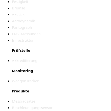
Festigkeit
Bremse
Akustik
Aerodynamik
Pantograph
EMV-Messungen
Infrastruktur
Prüfstelle
Akkreditierung
Monitoring
WaggonTracker
Produkte
Messradsätze
Beschleunigungssensor