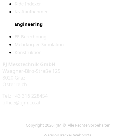
Ride Indexer
Kraftaufnehmer
Engineering
FE-Berechnung
Mehrkörper-Simulation
Konstruktion
PJ Messtechnik GmbH
Waagner-Biro-Straße 125
8020 Graz
Österreich
Tel.: +43 316 228454
office@pjm.co.at
Copyright 2026 PJM © Alle Rechte vorbehalten
WaggonTracker Webportal