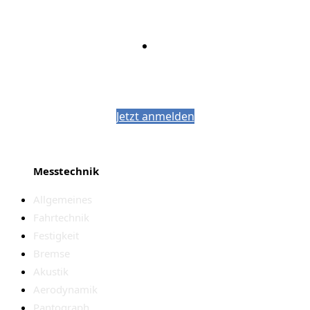
Bleiben Sie auf dem Laufenden mit dem
PJM-Newsletter
Jetzt anmelden
Messtechnik
Allgemeines
Fahrtechnik
Festigkeit
Bremse
Akustik
Aerodynamik
Pantograph