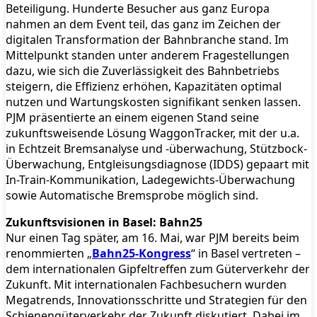
Beteiligung. Hunderte Besucher aus ganz Europa
nahmen an dem Event teil, das ganz im Zeichen der
digitalen Transformation der Bahnbranche stand. Im
Mittelpunkt standen unter anderem Fragestellungen
dazu, wie sich die Zuverlässigkeit des Bahnbetriebs
steigern, die Effizienz erhöhen, Kapazitäten optimal
nutzen und Wartungskosten signifikant senken lassen.
PJM präsentierte an einem eigenen Stand seine
zukunftsweisende Lösung WaggonTracker, mit der u.a.
in Echtzeit Bremsanalyse und -überwachung, Stützbock-
Überwachung, Entgleisungsdiagnose (IDDS) gepaart mit
In-Train-Kommunikation, Ladegewichts-Überwachung
sowie Automatische Bremsprobe möglich sind.
Zukunftsvisionen in Basel: Bahn25
Nur einen Tag später, am 16. Mai, war PJM bereits beim
renommierten „
Bahn25-Kongress
“ in Basel vertreten –
dem internationalen Gipfeltreffen zum Güterverkehr der
Zukunft. Mit internationalen Fachbesuchern wurden
Megatrends, Innovationsschritte und Strategien für den
Schienengüterverkehr der Zukunft diskutiert. Dabei im