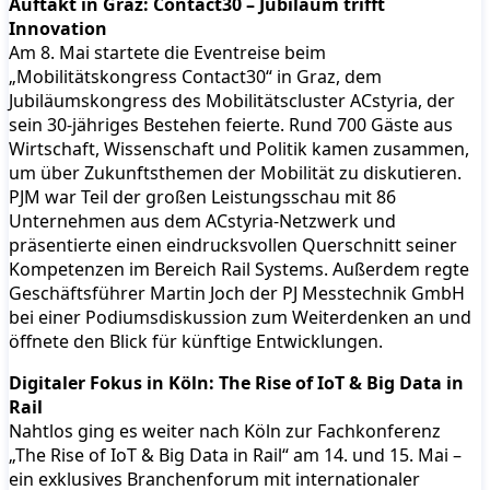
Auftakt in Graz: Contact30 – Jubiläum trifft
Innovation
Am 8. Mai startete die Eventreise beim
„Mobilitätskongress Contact30“ in Graz, dem
Jubiläumskongress des Mobilitätscluster ACstyria, der
sein 30-jähriges Bestehen feierte. Rund 700 Gäste aus
Wirtschaft, Wissenschaft und Politik kamen zusammen,
um über Zukunftsthemen der Mobilität zu diskutieren.
PJM war Teil der großen Leistungsschau mit 86
Unternehmen aus dem ACstyria-Netzwerk und
präsentierte einen eindrucksvollen Querschnitt seiner
Kompetenzen im Bereich Rail Systems. Außerdem regte
Geschäftsführer Martin Joch der PJ Messtechnik GmbH
bei einer Podiumsdiskussion zum Weiterdenken an und
öffnete den Blick für künftige Entwicklungen.
Digitaler Fokus in Köln: The Rise of IoT & Big Data in
Rail
Nahtlos ging es weiter nach Köln zur Fachkonferenz
„The Rise of IoT & Big Data in Rail“ am 14. und 15. Mai –
ein exklusives Branchenforum mit internationaler