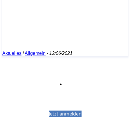
Aktuelles
/
Allgemein
-
12/06/2021
Bleiben Sie auf dem Laufenden mit dem
PJM-Newsletter
Jetzt anmelden