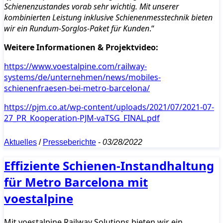
Schienenzustandes vorab sehr wichtig. Mit unserer
kombinierten Leistung inklusive Schienenmesstechnik bieten
wir ein Rundum-Sorglos-Paket für Kunden
.“
Weitere Informationen & Projektvideo:
https://www.voestalpine.com/railway-
systems/de/unternehmen/news/mobiles-
schienenfraesen-bei-metro-barcelona/
https://pjm.co.at/wp-content/uploads/2021/07/2021-07-
27_PR_Kooperation-PJM-vaTSG_FINAL.pdf
Aktuelles
/
Presseberichte
-
03/28/2022
Effiziente Schienen-Instandhaltung
für Metro Barcelona mit
voestalpine
Mit voestalpine Railway Solutions bieten wir ein