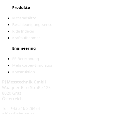
Produkte
Messradsätze
Beschleunigungssensor
Ride Indexer
Kraftaufnehmer
Engineering
FE-Berechnung
Mehrkörper-Simulation
Konstruktion
PJ Messtechnik GmbH
Waagner-Biro-Straße 125
8020 Graz
Österreich
Tel.: +43 316 228454
office@pjm.co.at