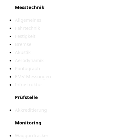
Messtechnik
Allgemeines
Fahrtechnik
Festigkeit
Bremse
Akustik
Aerodynamik
Pantograph
EMV-Messungen
Infrastruktur
Prüfstelle
Akkreditierung
Monitoring
WaggonTracker