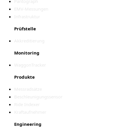
Pantograph
EMV-Messungen
Infrastruktur
Prüfstelle
Akkreditierung
Monitoring
WaggonTracker
Produkte
Messradsätze
Beschleunigungssensor
Ride Indexer
Kraftaufnehmer
Engineering