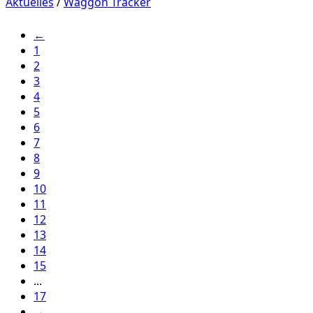
Aktuelles
/
Waggon Tracker
←
1
2
3
4
5
6
7
8
9
10
11
12
13
14
15
...
17
→