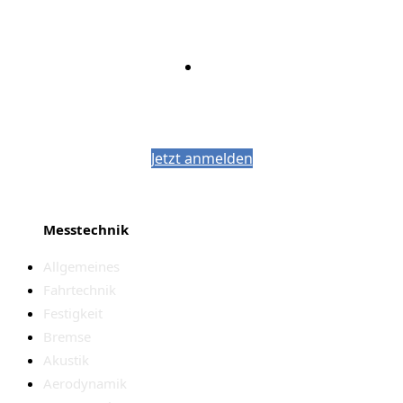
Bleiben Sie auf dem Laufenden mit dem
PJM-Newsletter
Jetzt anmelden
Messtechnik
Allgemeines
Fahrtechnik
Festigkeit
Bremse
Akustik
Aerodynamik