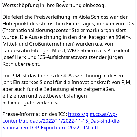
Wertschöpfung in ihre Bewertung einbezog.
Die feierliche Preisverleihung im Aiola Schloss war der
Höhepunkt des steirischen Exporttages, der von vom ICS
(Internationalisierungscenter Steiermark) organisiert
wurde. Die Auszeichnung in den drei Kategorien (Klein-,
Mittel- und Großunternehmen) wurden u.a. von
Landesrätin Eibinger-Miedl, WKO-Steiermark Präsident
Josef Herk und ICS-Aufsichtsratsvorsitzender Jürgen
Roth überreicht.
Für PJM ist das bereits die 4. Auszeichnung in diesem
Jahr. Ein starkes Signal für die Innovationskraft von PJM,
aber auch für die Bedeutung eines zeitgemäßen,
effizienten und wettbewerbsfähigen
Schienengüterverkehrs.
Presse-Information des ICS:
https://pjm.co.at/wp-
content/uploads/2022/11/2022-11-15_Das-sind-die-
Steirischen-TOP-Exporteure-2022_FIN.pdf