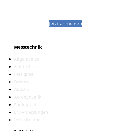
Bleiben Sie auf dem Laufenden mit dem
PJM-Newsletter
Jetzt anmelden
Messtechnik
Allgemeines
Fahrtechnik
Festigkeit
Bremse
Akustik
Aerodynamik
Pantograph
EMV-Messungen
Infrastruktur