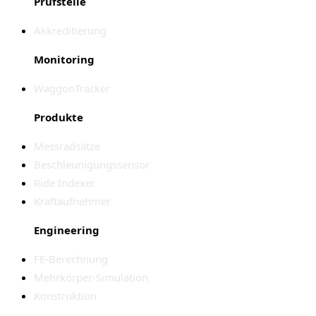
Prüfstelle
Akkreditierung
Monitoring
WaggonTracker
Produkte
Messradsätze
Beschleunigungssensor
Ride Indexer
Kraftaufnehmer
Engineering
FE-Berechnung
Mehrkörper-Simulation
Konstruktion