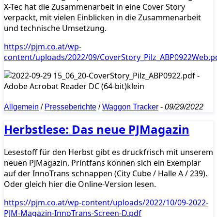
X-Tec hat die Zusammenarbeit in eine Cover Story
verpackt, mit vielen Einblicken in die Zusammenarbeit
und technische Umsetzung.
https://pjm.co.at/wp-
content/uploads/2022/09/CoverStory_Pilz_ABP0922Web.p
Allgemein
/
Presseberichte
/
Waggon Tracker
-
09/29/2022
Herbstlese: Das neue PJMagazin
Lesestoff für den Herbst gibt es druckfrisch mit unserem
neuen PJMagazin. Printfans können sich ein Exemplar
auf der InnoTrans schnappen (City Cube / Halle A / 239).
Oder gleich hier die Online-Version lesen.
https://pjm.co.at/wp-content/uploads/2022/10/09-2022-
PJM-Magazin-InnoTrans-Screen-D.pdf