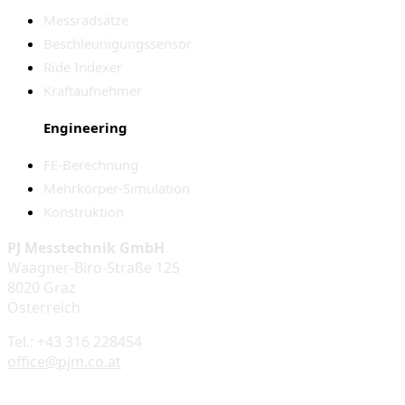
Messradsätze
Beschleunigungssensor
Ride Indexer
Kraftaufnehmer
Engineering
FE-Berechnung
Mehrkörper-Simulation
Konstruktion
PJ Messtechnik GmbH
Waagner-Biro-Straße 125
8020 Graz
Österreich
Tel.: +43 316 228454
office@pjm.co.at