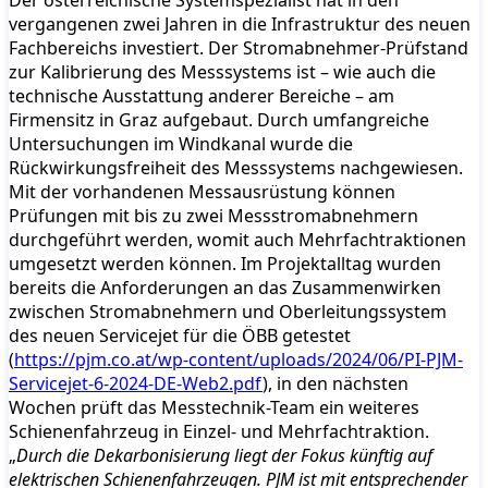
Der österreichische Systemspezialist hat in den
vergangenen zwei Jahren in die Infrastruktur des neuen
Fachbereichs investiert. Der Stromabnehmer-Prüfstand
zur Kalibrierung des Messsystems ist – wie auch die
technische Ausstattung anderer Bereiche – am
Firmensitz in Graz aufgebaut. Durch umfangreiche
Untersuchungen im Windkanal wurde die
Rückwirkungsfreiheit des Messsystems nachgewiesen.
Mit der vorhandenen Messausrüstung können
Prüfungen mit bis zu zwei Messstromabnehmern
durchgeführt werden, womit auch Mehrfachtraktionen
umgesetzt werden können. Im Projektalltag wurden
bereits die Anforderungen an das Zusammenwirken
zwischen Stromabnehmern und Oberleitungssystem
des neuen Servicejet für die ÖBB getestet
(
https://pjm.co.at/wp-content/uploads/2024/06/PI-PJM-
Servicejet-6-2024-DE-Web2.pdf
), in den nächsten
Wochen prüft das Messtechnik-Team ein weiteres
Schienenfahrzeug in Einzel- und Mehrfachtraktion.
„
Durch die Dekarbonisierung liegt der Fokus künftig auf
elektrischen Schienenfahrzeugen. PJM ist mit entsprechender