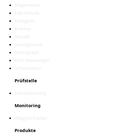
Allgemeines
Fahrtechnik
Festigkeit
Bremse
Akustik
Aerodynamik
Pantograph
EMV-Messungen
Infrastruktur
Prüfstelle
Akkreditierung
Monitoring
WaggonTracker
Produkte