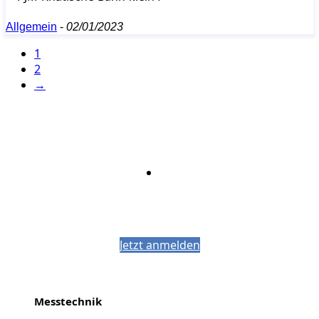
Allgemein
-
02/01/2023
1
2
→
Bleiben Sie auf dem Laufenden mit dem
PJM-Newsletter
Jetzt anmelden
Messtechnik