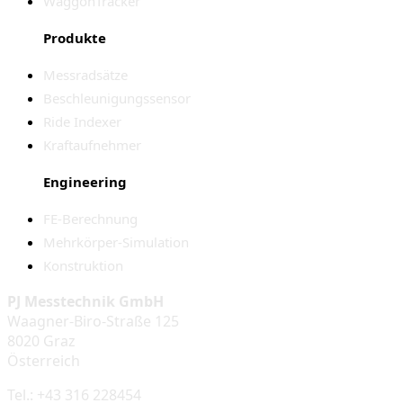
WaggonTracker
Produkte
Messradsätze
Beschleunigungssensor
Ride Indexer
Kraftaufnehmer
Engineering
FE-Berechnung
Mehrkörper-Simulation
Konstruktion
PJ Messtechnik GmbH
Waagner-Biro-Straße 125
8020 Graz
Österreich
Tel.: +43 316 228454