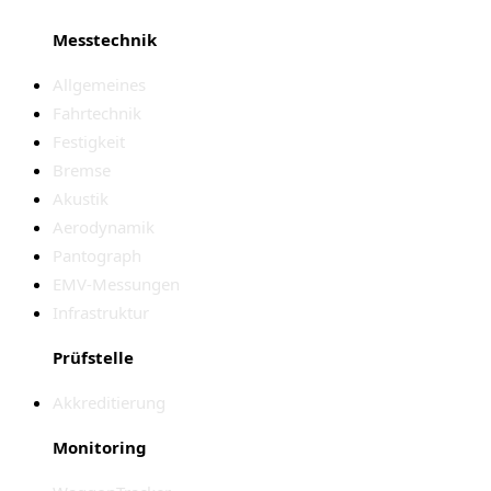
Messtechnik
Allgemeines
Fahrtechnik
Festigkeit
Bremse
Akustik
Aerodynamik
Pantograph
EMV-Messungen
Infrastruktur
Prüfstelle
Akkreditierung
Monitoring