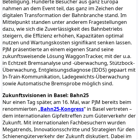
Beteiligung. Hunderte Besucher aus ganz Europa
nahmen an dem Event teil, das ganz im Zeichen der
digitalen Transformation der Bahnbranche stand. Im
Mittelpunkt standen unter anderem Fragestellungen
dazu, wie sich die Zuverlässigkeit des Bahnbetriebs
steigern, die Effizienz erhöhen, Kapazitäten optimal
nutzen und Wartungskosten signifikant senken lassen.
PJM präsentierte an einem eigenen Stand seine
zukunftsweisende Lösung WaggonTracker, mit der u.a.
in Echtzeit Bremsanalyse und -überwachung, Stützbock-
Überwachung, Entgleisungsdiagnose (IDDS) gepaart mit
In-Train-Kommunikation, Ladegewichts-Überwachung
sowie Automatische Bremsprobe möglich sind.
Zukunftsvisionen in Basel: Bahn25
Nur einen Tag später, am 16. Mai, war PJM bereits beim
renommierten „
Bahn25-Kongress
“ in Basel vertreten –
dem internationalen Gipfeltreffen zum Güterverkehr der
Zukunft. Mit internationalen Fachbesuchern wurden
Megatrends, Innovationsschritte und Strategien für den
Schienengüterverkehr der Zukunft diskutiert. Dabei im