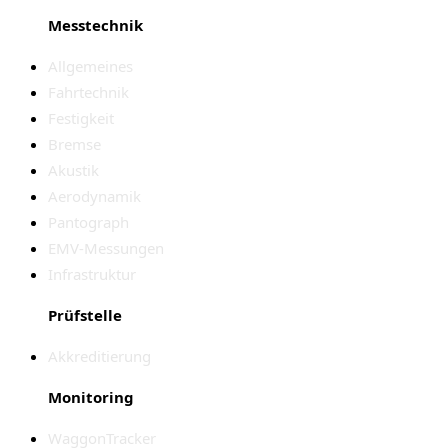
Messtechnik
Allgemeines
Fahrtechnik
Festigkeit
Bremse
Akustik
Aerodynamik
Pantograph
EMV-Messungen
Infrastruktur
Prüfstelle
Akkreditierung
Monitoring
WaggonTracker