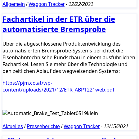
Allgemein
/
Waggon Tracker
-
12/22/2021
Fachartikel in der ETR über die
automatisierte Bremsprobe
Über die abgeschlossene Produktentwicklung des
automatisierten Bremsprobe-Systems berichtet die
Eisenbahntechnische Rundschau in einem ausführlichen
Fachartikel. Lesen Sie mehr über die Technologie und
den zeitlichen Ablauf des wegweisenden Systems:
https://pjm.co.at/wp-
content/uploads/2021/12/ETR_ABP1221web.pdf
Aktuelles
/
Presseberichte
/
Waggon Tracker
-
12/15/2021