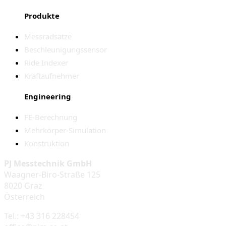
Produkte
Messradsätze
Beschleunigungssensor
Ride Indexer
Kraftaufnehmer
Engineering
FE-Berechnung
Mehrkörper-Simulation
Konstruktion
PJ Messtechnik GmbH
Waagner-Biro-Straße 125
8020 Graz
Österreich
Tel.: +43 316 228454