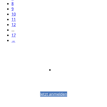
8
9
10
11
12
...
17
→
Bleiben Sie auf dem Laufenden mit dem
PJM-Newsletter
Jetzt anmelden