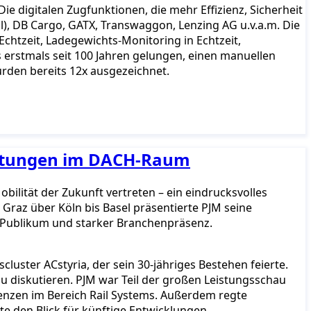
e digitalen Zugfunktionen, die mehr Effizienz, Sicherheit
l), DB Cargo, GATX, Transwaggon, Lenzing AG u.v.a.m. Die
Echtzeit, Ladegewichts-Monitoring in Echtzeit,
rstmals seit 100 Jahren gelungen, einen manuellen
urden bereits 12x ausgezeichnet.
taltungen im DACH-Raum
ilität der Zukunft vertreten – ein eindrucksvolles
raz über Köln bis Basel präsentierte PJM seine
m Publikum und starker Branchenpräsenz.
luster ACstyria, der sein 30-jähriges Bestehen feierte.
 diskutieren. PJM war Teil der großen Leistungsschau
enzen im Bereich Rail Systems. Außerdem regte
 den Blick für künftige Entwicklungen.