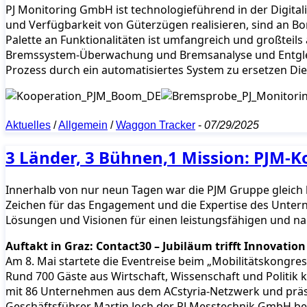
PJ Monitoring GmbH ist technologieführend in der Digital
und Verfügbarkeit von Güterzügen realisieren, sind an Bor
Palette an Funktionalitäten ist umfangreich und großteils 
Bremssystem-Überwachung und Bremsanalyse und Entgleis
Prozess durch ein automatisiertes System zu ersetzen Di
Aktuelles
/
Allgemein
/
Waggon Tracker
-
07/29/2025
3 Länder, 3 Bühnen,1 Mission: PJM-
Innerhalb von nur neun Tagen war die PJM Gruppe gleich b
Zeichen für das Engagement und die Expertise des Unter
Lösungen und Visionen für einen leistungsfähigen und n
Auftakt in Graz: Contact30 – Jubiläum trifft Innovation
Am 8. Mai startete die Eventreise beim „Mobilitätskongres
Rund 700 Gäste aus Wirtschaft, Wissenschaft und Politik
mit 86 Unternehmen aus dem ACstyria-Netzwerk und präse
Geschäftsführer Martin Joch der PJ Messtechnik GmbH bei