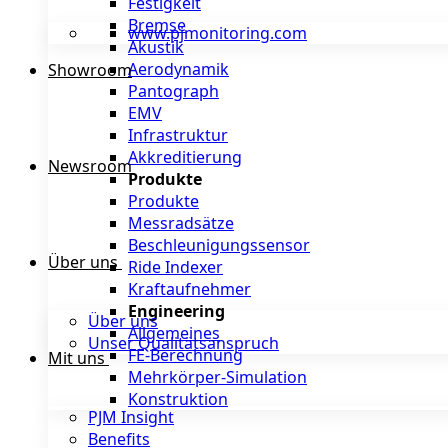
Festigkeit
Bremse
www.pjmonitoring.com
Akustik
Aerodynamik
Showroom
Pantograph
EMV
Infrastruktur
Akkreditierung
Newsroom
Produkte
Produkte
Messradsätze
Beschleunigungssensor
Über uns
Ride Indexer
Kraftaufnehmer
Engineering
Über uns
Allgemeines
Unser Qualitätsanspruch
FE-Berechnung
Mit uns
Mehrkörper-Simulation
Konstruktion
PJM Insight
Benefits