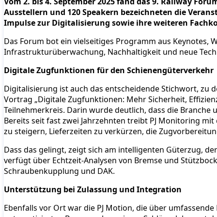
Vom 2. bis 4. September 2025 fand das 9. Railway Forum 
Ausstellern und 120 Speakern bezeichneten die Veransta
Impulse zur Digitalisierung sowie ihre weiteren Fach
Das Forum bot ein vielseitiges Programm aus Keynotes, W
Infrastrukturüberwachung, Nachhaltigkeit und neue Tech
Digitale Zugfunktionen für den Schienengüterverkehr
Digitalisierung ist auch das entscheidende Stichwort, zu
Vortrag „Digitale Zugfunktionen: Mehr Sicherheit, Effizie
Teilnehmerkreis. Darin wurde deutlich, dass die Branche
Bereits seit fast zwei Jahrzehnten treibt PJ Monitoring mi
zu steigern, Lieferzeiten zu verkürzen, die Zugvorbereitun
Dass das gelingt, zeigt sich am intelligenten Güterzug, de
verfügt über Echtzeit-Analysen von Bremse und Stützboc
Schraubenkupplung und DAK.
Unterstützung bei Zulassung und Integration
Ebenfalls vor Ort war die PJ Motion, die über umfassend