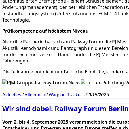
automatisierten Bremsprobe – einem Schlüsselelement des 
Änderungsmanagement), der betrieblichen Integration (z
Instandhaltungssystem (Unterstützung der ECM 1–4 Funkti
Technologie.
Prüfkompetenz auf höchstem Niveau
Als dritte Partnerin hat sich am Railway Forum die PJ Messt
Akustik, Aerodynamik und Pantograph (in diesem Bereich d
für den Schienenverkehr. Damit rundet die PJ Messtechni
Fahrzeugen.
Die Teilnahme bot nicht nur fachliche Einblicke, sondern
Aktuelles
/
Allgemein
/
Waggon Tracker
-
09/15/2025
Wir sind dabei: Railway Forum Berlin
Vom 2. bis 4. September 2025 versammelt sich die euro
Entscheider und Experten aus ganz Europa treffen sich