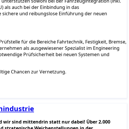
unterstützen sowohl bei der Fahrzeugintegration (inkl.
 als auch bei der Einbindung in das
e sichere und reibungslose Einführung der neuen
rüfstelle für die Bereiche Fahrtechnik, Festigkeit, Bremse,
nternehmen als ausgewiesener Spezialist im Engineering
notwendige Prüfsicherheit bei neuen Systemen und
ältige Chancen zur Vernetzung.
nindustrie
wir sind mittendrin statt nur dabei! Über 2.000
d strategische Weichenstellungen in der