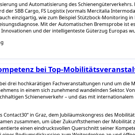
isierung und Automatisierung des Schienengüterverkehrs. Di
d der SBB Cargo, FS Logistix (vormals Mercitalia Intermoda
auch einzigartig, wie zum Beispiel Stützbock-Monitoring in 
ungsdiagnose. Mit der Automatischen Bremsprobe ist es e
e Innovationen und der intelligenteste Güterzug Europas w
Kompetenz bei Top-Mobilitätsverans
ei drei hochkarätigen Fachveranstaltungen rund um die Mob
nehmens in einem sich zunehmend wandelnden Sektor. Von G
achhaltigen Schienenverkehr – und das mit internationale
s Contact30“ in Graz, dem Jubiläumskongress des Mobilitätsc
 kamen zusammen, um über Zukunftsthemen der Mobilität zu
ntierte einen eindrucksvollen Querschnitt seiner Kompet
 einer Podiumsdiskussion zum Weiterdenken an und öffnete