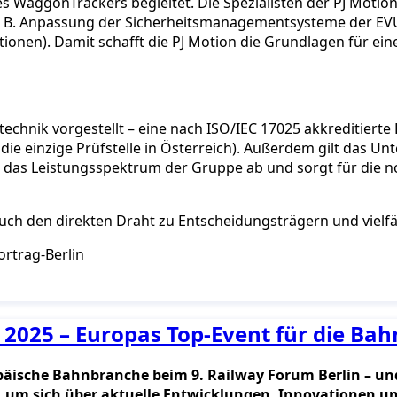
WaggonTrackers begleitet. Die Spezialisten der PJ Motion 
. B. Anpassung der Sicherheitsmanagementsysteme der EVU)
onen). Damit schafft die PJ Motion die Grundlagen für ein
echnik vorgestellt – eine nach ISO/IEC 17025 akkreditierte P
ie einzige Prüfstelle in Österreich). Außerdem gilt das U
k das Leistungsspektrum der Gruppe ab und sorgt für die 
 auch den direkten Draht zu Entscheidungsträgern und vielf
 2025 – Europas Top-Event für die Bah
päische Bahnbranche beim 9. Railway Forum Berlin – und 
, um sich über aktuelle Entwicklungen, Innovationen un