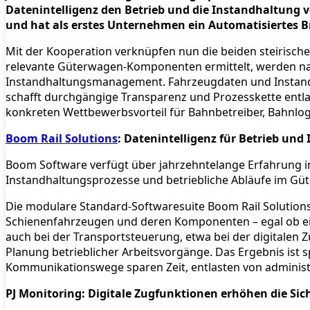
Datenintelligenz den Betrieb und die Instandhaltung 
und hat als erstes Unternehmen ein Automatisiertes B
Mit der Kooperation verknüpfen nun die beiden steirische
relevante Güterwagen-Komponenten ermittelt, werden naht
Instandhaltungsmanagement. Fahrzeugdaten und Instandh
schafft durchgängige Transparenz und Prozesskette entl
konkreten Wettbewerbsvorteil für Bahnbetreiber, Bahnlog
Boom Rail Solutions
: Datenintelligenz für Betrieb un
Boom Software verfügt über jahrzehntelange Erfahrung i
Instandhaltungsprozesse und betriebliche Abläufe im Güt
Die modulare Standard-Softwaresuite Boom Rail Solution
Schienenfahrzeugen und deren Komponenten – egal ob ei
auch bei der Transportsteuerung, etwa bei der digitalen
Planung betrieblicher Arbeitsvorgänge. Das Ergebnis ist 
Kommunikationswege sparen Zeit, entlasten von administr
PJ Monitoring: Digitale Zugfunktionen erhöhen die Sich