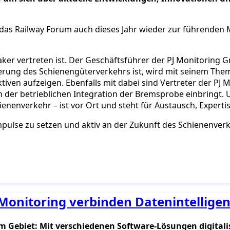
 das Railway Forum auch dieses Jahr wieder zur führende
aker vertreten ist. Der Geschäftsführer der PJ Monitorin
erung des Schienengüterverkehrs ist, wird mit seinem Thema
iven aufzeigen. Ebenfalls mit dabei sind Vertreter der PJ M
der betrieblichen Integration der Bremsprobe einbringt. U
ienenverkehr – ist vor Ort und steht für Austausch, Expert
mpulse zu setzen und aktiv an der Zukunft des Schienenverk
Monitoring verbinden Datenintelligen
einem Gebiet: Mit verschiedenen Software-Lösungen digit