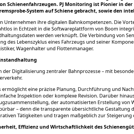
von Schienenfahrzeugen. PJ Monitoring ist Pionier in d
remsprobe-System auf Schiene gebracht, sowie den inte
n Unternehmen ihre digitalen Bahnkompetenzen. Die Vorteil
los in Echtzeit in die Softwareplattform von Boom integri
altungsdaten werden verknüpft. Die Verbindung von Senso
ang des Lebenszyklus eines Fahrzeugs und seiner Komponen
istiker, Wagenhalter und Flottenmanager.
d Instandhaltung
n der Digitalisierung zentraler Bahnprozesse – mit beson
erverkehr.
s ermöglicht eine präzise Planung, Durchführung und Nac
nfache Inspektion oder komplexe Revision. Darüber hinau
 Zugzusammenstellung, der automatisierten Erstellung von 
spürbar – denn die transparente übersichtliche Gestaltung 
ativen Tätigkeiten und tragen maßgeblich zur Steigerung d
erheit, Effizienz und Wirtschaftlichkeit des Schienengü