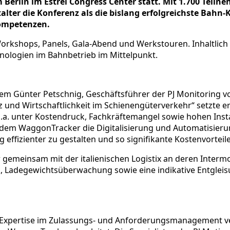
Berlin im Estrel Congress Center statt. Mit 1.700 Teilne
lter die Konferenz als die bislang erfolgreichste Bahn-
kompetenzen.
orkshops, Panels, Gala-Abend und Werkstouren. Inhaltlich
nologien im Bahnbetrieb im Mittelpunkt.
 dem Günter Petschnig, Geschäftsführer der PJ Monitoring 
nz und Wirtschaftlichkeit im Schienengüterverkehr“ setzte 
 u.a. unter Kostendruck, Fachkräftemangel sowie hohen Ins
t dem WaggonTracker die Digitalisierung und Automatisierung
g effizienter zu gestalten und so signifikante Kostenvorteil
r gemeinsam mit der italienischen Logistix an deren Intermod
k, Ladegewichtsüberwachung sowie eine indikative Entglei
e Expertise im Zulassungs- und Anforderungsmanagement ve