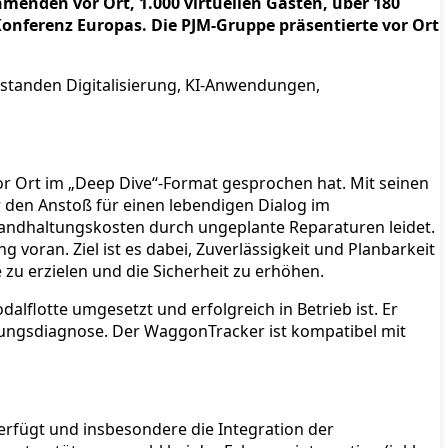
hmenden vor Ort, 1.000 virtuellen Gästen, über 180
Konferenz Europas. Die PJM‑Gruppe präsentierte vor Ort
 standen Digitalisierung, KI-Anwendungen,
vor Ort im „Deep Dive“-Format gesprochen hat. Mit seinen
er den Anstoß für einen lebendigen Dialog im
tandhaltungskosten durch ungeplante Reparaturen leidet.
 voran. Ziel ist es dabei, Zuverlässigkeit und Planbarkeit
e zu erzielen und die Sicherheit zu erhöhen.
alflotte umgesetzt und erfolgreich in Betrieb ist. Er
sungsdiagnose. Der WaggonTracker ist kompatibel mit
rfügt und insbesondere die Integration der