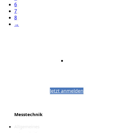
6
7
8
→
Bleiben Sie auf dem Laufenden mit dem
PJM-Newsletter
Jetzt anmelden
Messtechnik
Allgemeines