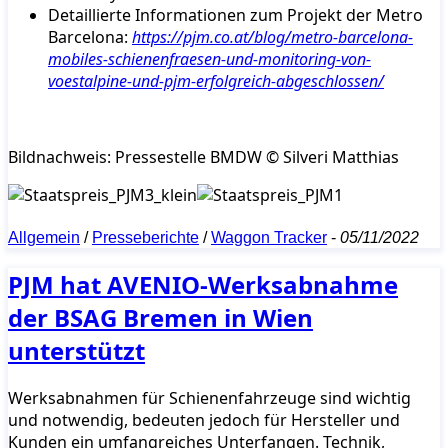
Detaillierte Informationen zum Projekt der Metro
Barcelona:
https://pjm.co.at/blog/metro-barcelona-
mobiles-schienenfraesen-und-monitoring-von-
voestalpine-und-pjm-erfolgreich-abgeschlossen/
Bildnachweis: Pressestelle BMDW © Silveri Matthias
Allgemein
/
Presseberichte
/
Waggon Tracker
-
05/11/2022
PJM hat AVENIO-Werksabnahme
der BSAG Bremen in Wien
unterstützt
Werksabnahmen für Schienenfahrzeuge sind wichtig
und notwendig, bedeuten jedoch für Hersteller und
Kunden ein umfangreiches Unterfangen. Technik,