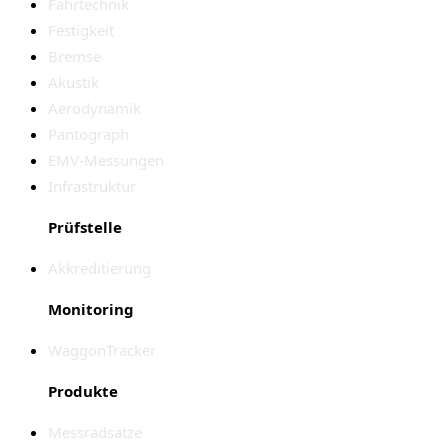
Fahrtechnik
Festigkeit
Bremse
Akustik
Aerodynamik
Pantograph
EMV-Messungen
Infrastruktur
Prüfstelle
Akkreditierung
Monitoring
WaggonTracker
Produkte
Messradsätze