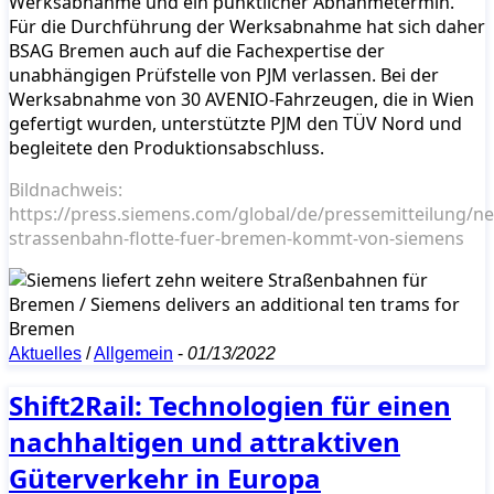
Werksabnahme und ein pünktlicher Abnahmetermin.
Für die Durchführung der Werksabnahme hat sich daher
BSAG Bremen auch auf die Fachexpertise der
unabhängigen Prüfstelle von PJM verlassen. Bei der
Werksabnahme von 30 AVENIO-Fahrzeugen, die in Wien
gefertigt wurden, unterstützte PJM den TÜV Nord und
begleitete den Produktionsabschluss.
Bildnachweis:
https://press.siemens.com/global/de/pressemitteilung/ne
strassenbahn-flotte-fuer-bremen-kommt-von-siemens
Aktuelles
/
Allgemein
-
01/13/2022
Shift2Rail: Technologien für einen
nachhaltigen und attraktiven
Güterverkehr in Europa