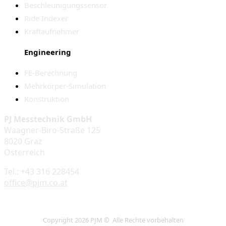
Beschleunigungssensor
Ride Indexer
Kraftaufnehmer
Engineering
FE-Berechnung
Mehrkörper-Simulation
Konstruktion
PJ Messtechnik GmbH
Waagner-Biro-Straße 125
8020 Graz
Österreich
Tel.: +43 316 228454
office@pjm.co.at
Copyright 2026 PJM © Alle Rechte vorbehalten