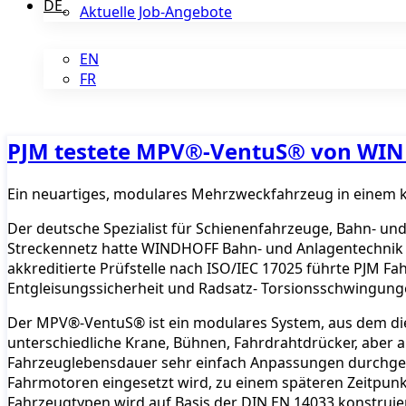
DE
Aktuelle Job-Angebote
EN
FR
PJM testete MPV®-VentuS® von WI
Ein neuartiges, modulares Mehrzweckfahrzeug in einem 
Der deutsche Spezialist für Schienenfahrzeuge, Bahn- un
Streckennetz hatte WINDHOFF Bahn- und Anlagentechnik G
akkreditierte Prüfstelle nach ISO/IEC 17025 führte PJM F
Entgleisungssicherheit und Radsatz- Torsionsschwingung
Der MPV®-VentuS® ist ein modulares System, aus dem di
unterschiedliche Krane, Bühnen, Fahrdrahtdrücker, aber 
Fahrzeuglebensdauer sehr einfach Anpassungen durchgefü
Fahrmotoren eingesetzt wird, zu einem späteren Zeitpunk
Fahrzeugtypen wird auf Basis der DIN EN 14033 konstrui