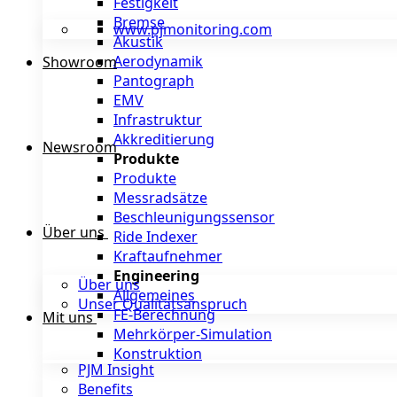
Festigkeit
Bremse
www.pjmonitoring.com
Akustik
Aerodynamik
Showroom
Pantograph
EMV
Infrastruktur
Akkreditierung
Newsroom
Produkte
Produkte
Messradsätze
Beschleunigungssensor
Über uns
Ride Indexer
Kraftaufnehmer
Engineering
Über uns
Allgemeines
Unser Qualitätsanspruch
FE-Berechnung
Mit uns
Mehrkörper-Simulation
Konstruktion
PJM Insight
Benefits