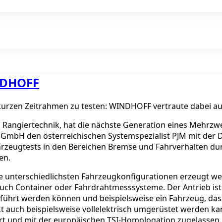
NDHOFF
kurzen Zeitrahmen zu testen: WINDHOFF vertraute dabei a
d Rangiertechnik, hat die nächste Generation eines Mehrzw
mbH den österreichischen Systemspezialist PJM mit der D
ahrzeugtests in den Bereichen Bremse und Fahrverhalten dur
en.
e unterschiedlichsten Fahrzeugkonfigurationen erzeugt w
auch Container oder Fahrdrahtmesssysteme. Der Antrieb ist
hrt werden können und beispielsweise ein Fahrzeug, dass 
t auch beispielsweise vollelektrisch umgerüstet werden k
ert und mit der europäischen TSI-Homologation zugelasse