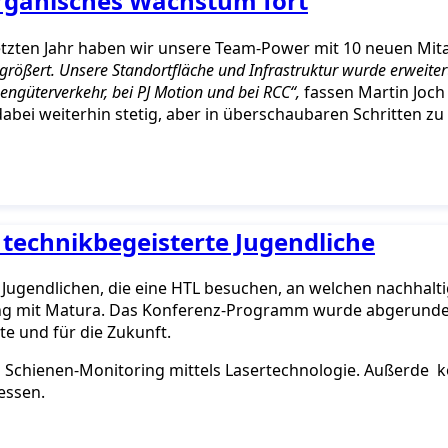
rganisches Wachstum fort
etzten Jahr haben wir unsere Team-Power mit 10 neuen Mit
größert. Unsere Standortfläche und Infrastruktur wurde erweiter
engüterverkehr, bei PJ Motion und bei RCC“,
fassen Martin Joch
abei weiterhin stetig, aber in überschaubaren Schritten z
technikbegeisterte Jugendliche
gendlichen, die eine HTL besuchen, an welchen nachhalti
ung mit Matura. Das Konferenz-Programm wurde abgerunde
e und für die Zukunft.
Schienen-Monitoring mittels Lasertechnologie. Außerde ko
messen.