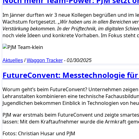
Noch mehr Team-Power: PJM setzt o
Im Jänner durften wir 3 neue Kollegen begrüßen und im l
Wachstum fortgesetzt. „
Wir haben uns in allen Bereichen ver
Verstärkung bekommen. In der Prüftechnik, im digitalen Schien
noch viele Ideen und konkrete Vorhaben. Im Fokus steht d
Aktuelles
/
Waggon Tracker
-
01/30/2025
FutureConvent: Messtechnologie für 
Worum geht’s beim FutureConvent? Unternehmen zeigen Ju
Lehranstalten kombinieren eine technische Fachausbild
Jugendlichen bekommen Einblick in Technologien von heut
PJM war erstmals beim FutureConvent und zeigte smartes 
lassen: Mit dem Kraftaufnehmer wurde die Armkraft ge
Fotos: Christian Husar und PJM