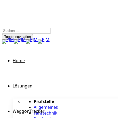
Toggle navigation
Home
Lösungen
Prüfstelle
Allgemeines
WaggonTracker
Fahrtechnik