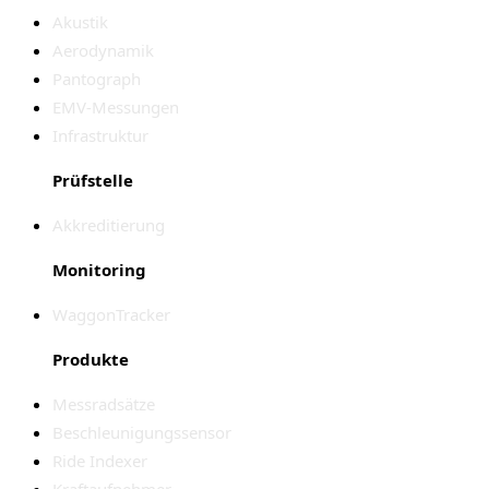
Akustik
Aerodynamik
Pantograph
EMV-Messungen
Infrastruktur
Prüfstelle
Akkreditierung
Monitoring
WaggonTracker
Produkte
Messradsätze
Beschleunigungssensor
Ride Indexer