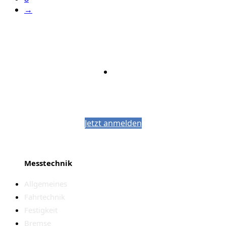
→
Bleiben Sie auf dem Laufenden mit dem
PJM-Newsletter
Jetzt anmelden
Messtechnik
Allgemeines
Fahrtechnik
Festigkeit
Bremse