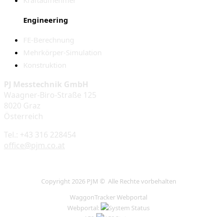
Kraftaufnehmer
Engineering
FE-Berechnung
Mehrkörper-Simulation
Konstruktion
PJ Messtechnik GmbH
Waagner-Biro-Straße 125
8020 Graz
Österreich
Tel.: +43 316 228454
office@pjm.co.at
Copyright 2026 PJM © Alle Rechte vorbehalten
WaggonTracker Webportal
Webportal: