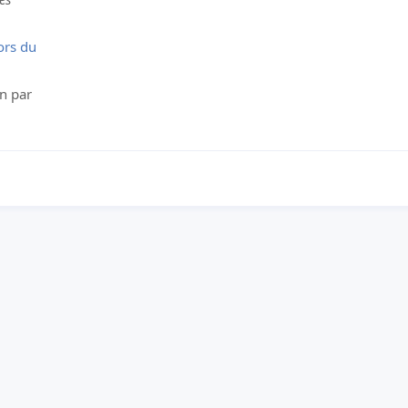
ors du
on par