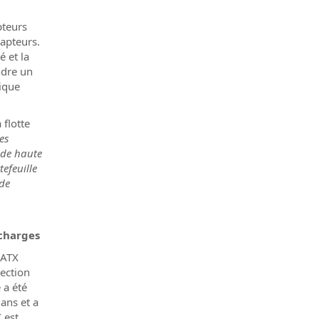
pteurs
capteurs.
é et la
ndre un
ique
 flotte
es
 de haute
efeuille
 de
charges
GATX
tection
 a été
 ans et a
 est