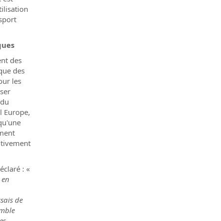
ilisation
nsport
ques
ent des
que des
our les
iser
 du
l Europe,
 qu'une
ement
sitivement
claré : «
 en
ssais de
emble
es