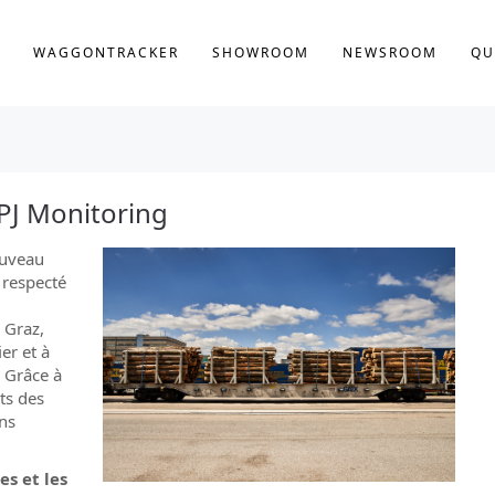
WAGGONTRACKER
SHOWROOM
NEWSROOM
QU
 PJ Monitoring
ouveau
 respecté
à Graz,
er et à
. Grâce à
nts des
ons
s et les