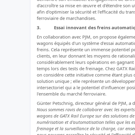
d'accroître sa mise en œuvre et d'étendre son ut
afin d'optimiser la sécurité et l'efficacité du tra
ferroviaire de marchandises.
3. Essai innovant des freins automati
En collaboration avec PJM, on propose égalem
wagons équipés d'un système d'essai automati
freins. Cela représente un immense potentiel p
clients, en leur donnant les moyens de rational
considérablement leurs opérations en gagnant
temps lors des tests de freinage. Chez GATX Rai
on considére cette initiative comme étant plus
solution unique ; elle représente un développ
intersectoriel qui a le potentiel d'influencer po
l'ensemble du marché ferroviaire.
Günter Petschnig, directeur général de PJM, a dé
Nous sommes ravis de collaborer avec les experts
wagons de GATX Rail Europe sur des solutions de
numérisation et d'automatisation telles que les e
freinage et la surveillance de la charge, car ens
nous pouvons accroître la sécurité et l'efficacité d