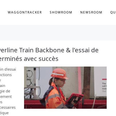
WAGGONTRACKER
SHOWROOM
NEWSROOM
QU
erline Train Backbone & l'essai de
erminés avec succès
ain d'essai
nctions
e
ain
gie de
dement
es
cessaires
tique