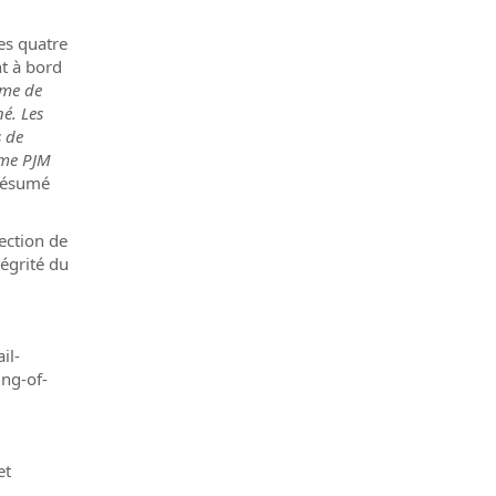
es quatre
nt à bord
ème de
é. Les
s de
tème PJM
 résumé
tection de
tégrité du
il-
ing-of-
et