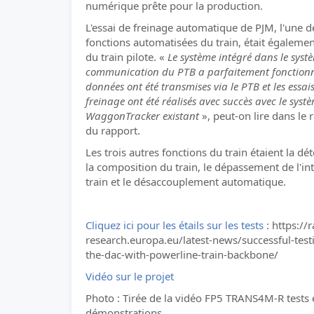
numérique prête pour la production.
L'essai de freinage automatique de PJM, l'une d
fonctions automatisées du train, était égaleme
du train pilote. «
Le système intégré dans le syst
communication du PTB a parfaitement fonctionn
données ont été transmises via le PTB et les essai
freinage ont été réalisés avec succès avec le sys
WaggonTracker existant
», peut-on lire dans le
du rapport.
Les trois autres fonctions du train étaient la dé
la composition du train, le dépassement de l'in
train et le désaccouplement automatique.
Cliquez ici pour les étails sur les tests
: https://ra
research.europa.eu/latest-news/successful-test
the-dac-with-powerline-train-backbone/
Vidéo sur le projet
Photo : Tirée de la vidéo FP5 TRANS4M-R tests 
démonstrations