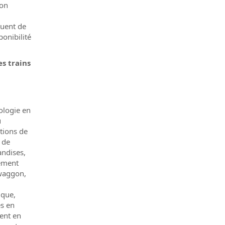
ion
buent de
ponibilité
es trains
ologie en
u
tions de
, de
andises,
nement
swaggon,
ique,
s en
ent en