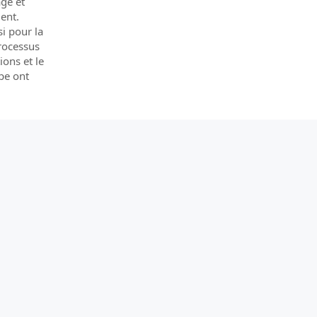
age et
ment.
i pour la
rocessus
ons et le
ope ont