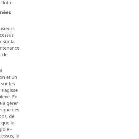
flotte.
nnées
usieurs
ocessus
r sur la
intenance
t de
il
on et un
 sur les
 s'agisse
lexe. En
re à gérer
rique des
ons, de
i que la
ible -
cessus, la