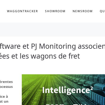
WAGGONTRACKER
SHOWROOM
NEWSROOM
QU
tware et PJ Monitoring associe
ées et les wagons de fret
érentes
rocessus
âce à
st un