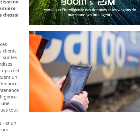
tisation
remière
e d'essai
nces
 clients
 sur les
ndises
emps réel
tuent un
ntenance.
intenance
elligence
e une
nues tout
 - et un
eurs