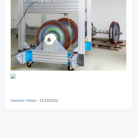
General
/
News
-
11/10/2022