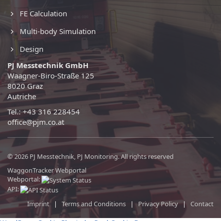
FE Calculation
Multi-body Simulation
Design
PJ Messtechnik GmbH
Waagner-Biro-Straße 125
8020 Graz
Autriche
Tel.: +43 316 228454
office@pjm.co.at
© 2026 PJ Messtechnik, PJ Monitoring. All rights reserved
WaggonTracker Webportal
Webportal:
API:
Imprint
|
Terms and Conditions
|
Privacy Policy
|
Contact