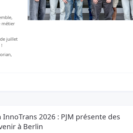
emble,
e métier
e juillet
 !
lorian,
n InnoTrans 2026 : PJM présente des
venir à Berlin