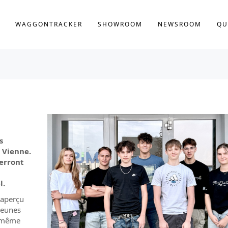
WAGGONTRACKER
SHOWROOM
NEWSROOM
QU
s
 Vienne.
uerront
l.
 aperçu
 jeunes
n même