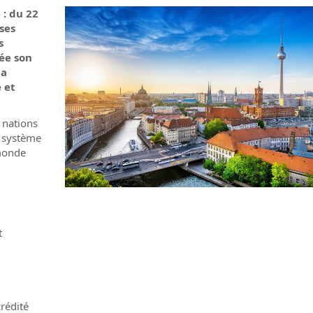
 : du 22
ses
s
ée son
la
e et
 nations
s système
 monde
t
rédité