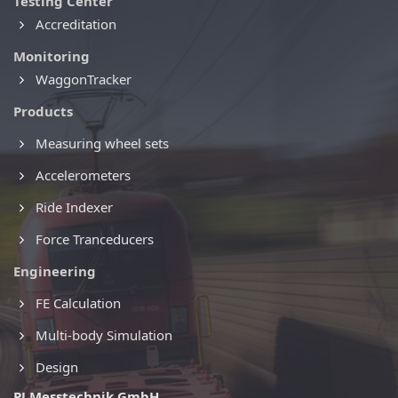
Testing Center
Accreditation
Monitoring
WaggonTracker
Products
Measuring wheel sets
Accelerometers
Ride Indexer
Force Tranceducers
Engineering
FE Calculation
Multi-body Simulation
Design
PJ Messtechnik GmbH