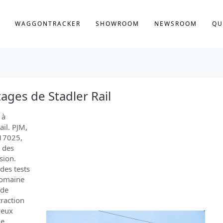
WAGGONTRACKER
SHOWROOM
NEWSROOM
QU
tages de Stadler Rail
 à
ail. PJM,
 17025,
t des
sion.
 des tests
domaine
 de
traction
deux
de