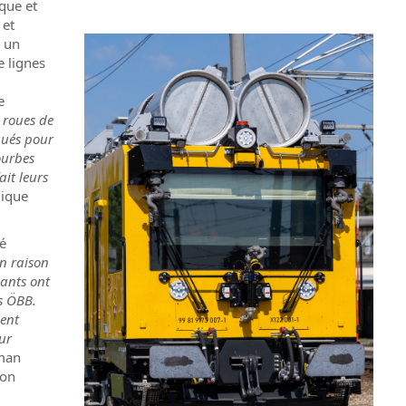
ique et
 et
r un
e lignes
e
e roues de
qués pour
ourbes
ait leurs
lique
gé
n raison
eants ont
es ÖBB.
ment
our
man
ion