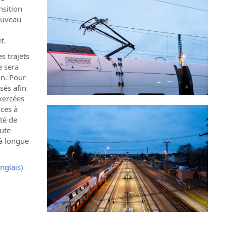
nsition
ouveau
t.
s trajets
e sera
on. Pour
sés afin
exercées
ices à
té de
oute
 à longue
nglais)