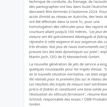
technique de conduite, du freinage, de l'acoust
des pantographes ont lieu dans toute l'Autriche
devraient être terminés à l'automne 2024. Pou
accès illimité au réseau en Autriche, des tests d
ont été effectués dans la zone 5c, pour une
homologation des véhicules pour des rayons d
courbure allant jusqu'à 100 mètres.
"Les jeux d
mesure ont été spécialement développés et fabri
répondre à cette exigence et aux exigences des c
très étroites. Nos jeux de roues instrumentés ont f
preuves lors des tests dynamiques sur piste"
, exp
Martin Joch, CEO de PJ Messtechnik GmbH.
La nouvelle génération de jets de service a exi
quelques nouveautés pour les trajets d'essai.
"E
de la nouvelle situation normative, ces tests exig
été réalisés pour la première fois sur le réseau d
Les résultats des trajets de mesure sont extrême
précis et fiables et constituent une base solide p
l'évaluation du véhicule ferroviaire"
, résume Ro
Schmid, responsable des essais / ÖBB Produkt
GmbH.