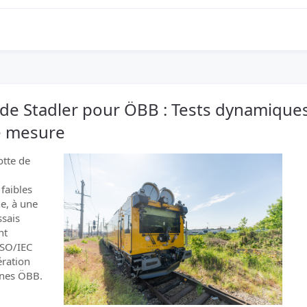
de Stadler pour ÖBB : Tests dynamique
de mesure
otte de
faibles
he, à une
ssais
nt
ISO/IEC
ération
ines ÖBB.