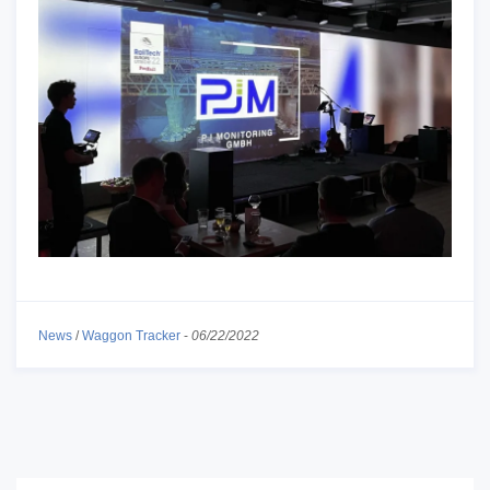
News
/
Waggon Tracker
-
06/22/2022