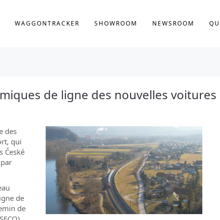
WAGGONTRACKER
SHOWROOM
NEWSROOM
QU
amiques de ligne des nouvelles voitures
e des
rt, qui
es České
 par
eau
ligne de
hemin de
NSECO).