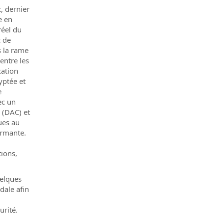
, dernier
e en
réel du
c de
s la rame
entre les
cation
yptée et
e
ec un
 (DAC) et
ues au
ormante.
tions,
uelques
dale afin
urité.