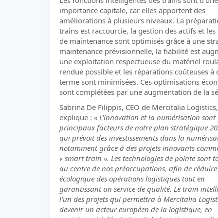
Les fonctions intelligentes des trains sont d'une
importance capitale, car elles apportent des
améliorations à plusieurs niveaux. La préparat
trains est raccourcie, la gestion des actifs et les
de maintenance sont optimisés grâce à une str
maintenance prévisionnelle, la fiabilité est au
une exploitation respectueuse du matériel roul
rendue possible et les réparations coûteuses à 
terme sont minimisées. Ces optimisations éco
sont complétées par une augmentation de la sé
Sabrina De Filippis, CEO de Mercitalia Logistics,
explique :
« L'innovation et la numérisation sont
principaux facteurs de notre plan stratégique 2
qui prévoit des investissements dans la numérisa
notamment grâce à des projets innovants comme
« smart train ». Les technologies de pointe sont t
au centre de nos préoccupations, afin de réduire
écologique des opérations logistiques tout en
garantissant un service de qualité. Le train intell
l'un des projets qui permettra à Mercitalia Logist
devenir un acteur européen de la logistique, en