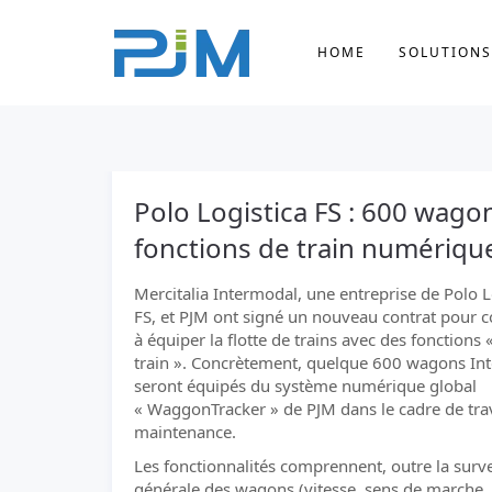
HOME
SOLUTIONS
Polo Logistica FS : 600 wag
fonctions de train numériqu
Mercitalia Intermodal, une entreprise de Polo L
FS, et PJM ont signé un nouveau contrat pour c
à équiper la flotte de trains avec des fonctions 
train ». Concrètement, quelque 600 wagons In
seront équipés du système numérique global
« WaggonTracker » de PJM dans le cadre de tr
maintenance.
Les fonctionnalités comprennent, outre la surve
générale des wagons (vitesse, sens de marche,