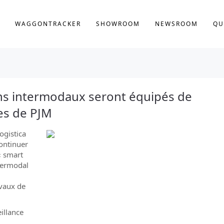
WAGGONTRACKER
SHOWROOM
NEWSROOM
QU
ons intermodaux seront équipés de
es de PJM
ogistica
ontinuer
« smart
termodal
avaux de
illance