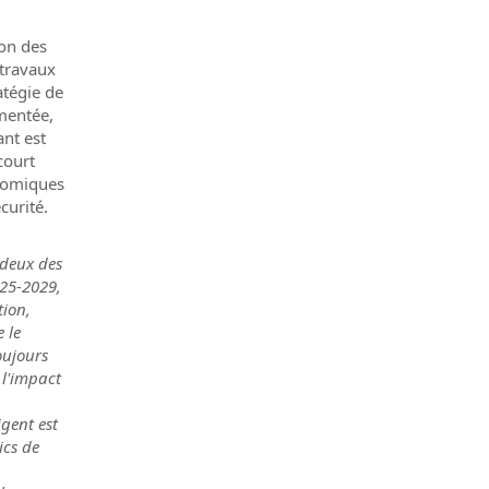
ion des
 travaux
atégie de
gmentée,
ant est
court
nomiques
curité.
 deux des
025-2029,
tion,
 le
oujours
 l'impact
igent est
ics de