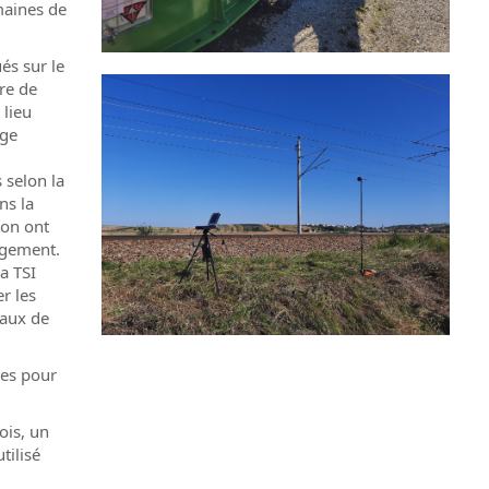
maines de
ués sur le
re de
 lieu
ège
 selon la
ns la
ion ont
rgement.
a TSI
r les
taux de
res pour
ois, un
tilisé