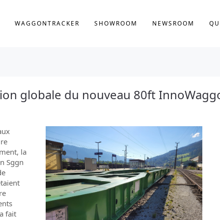
WAGGONTRACKER
SHOWROOM
NEWSROOM
QU
tion globale du nouveau 80ft InnoWagg
aux
ire
ment, la
on Sggn
de
taient
re
ents
 fait