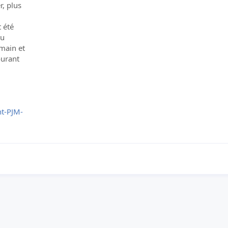
r, plus
 été
au
main et
ourant
ht-PJM-