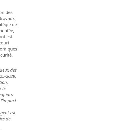
ion des
 travaux
atégie de
gmentée,
ant est
court
nomiques
curité.
 deux des
025-2029,
tion,
 le
oujours
 l'impact
igent est
ics de