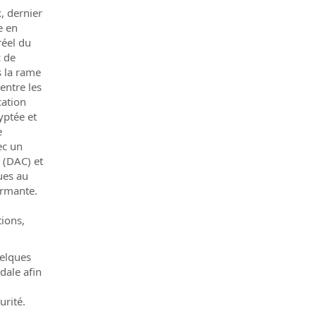
, dernier
e en
réel du
c de
s la rame
entre les
cation
yptée et
e
ec un
 (DAC) et
ues au
ormante.
tions,
uelques
dale afin
urité.