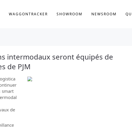
WAGGONTRACKER
SHOWROOM
NEWSROOM
QU
ons intermodaux seront équipés de
es de PJM
ogistica
ontinuer
« smart
termodal
avaux de
illance