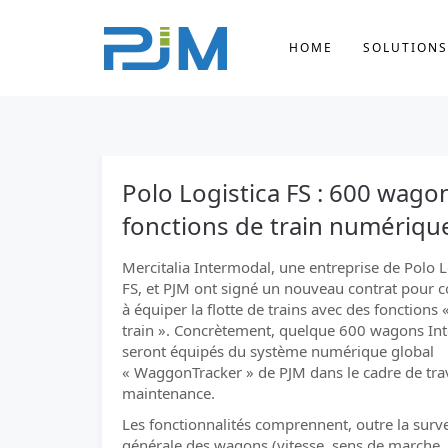
HOME
SOLUTIONS
Polo Logistica FS : 600 wag
fonctions de train numériqu
Mercitalia Intermodal, une entreprise de Polo L
FS, et PJM ont signé un nouveau contrat pour c
à équiper la flotte de trains avec des fonctions 
train ». Concrètement, quelque 600 wagons In
seront équipés du système numérique global
« WaggonTracker » de PJM dans le cadre de tr
maintenance.
Les fonctionnalités comprennent, outre la surve
générale des wagons (vitesse, sens de marche,