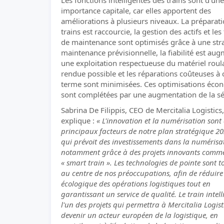
Les fonctions intelligentes des trains sont d'une
importance capitale, car elles apportent des
améliorations à plusieurs niveaux. La préparat
trains est raccourcie, la gestion des actifs et les
de maintenance sont optimisés grâce à une str
maintenance prévisionnelle, la fiabilité est au
une exploitation respectueuse du matériel roul
rendue possible et les réparations coûteuses à 
terme sont minimisées. Ces optimisations éco
sont complétées par une augmentation de la sé
Sabrina De Filippis, CEO de Mercitalia Logistics,
explique :
« L'innovation et la numérisation sont
principaux facteurs de notre plan stratégique 2
qui prévoit des investissements dans la numérisa
notamment grâce à des projets innovants comme
« smart train ». Les technologies de pointe sont t
au centre de nos préoccupations, afin de réduire
écologique des opérations logistiques tout en
garantissant un service de qualité. Le train intell
l'un des projets qui permettra à Mercitalia Logist
devenir un acteur européen de la logistique, en