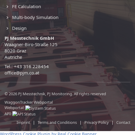
FE Calculation
Multi-body Simulation
Design
PJ Messtechnik GmbH
Waagner-Biro-Straße 125
8020 Graz
Autriche
Tel.: +43 316 228454
office@pjm.co.at
© 2026 PJ Messtechnik, PJ Monitoring. All rights reserved
WaggonTracker Webportal
Webportal:
API:
Imprint
|
Terms and Conditions
|
Privacy Policy
|
Contact
WordPress Cookie Plugin by Real Cookie Banner