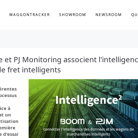
WAGGONTRACKER
SHOWROOM
NEWSROOM
QU
et PJ Monitoring associent l'intelligen
 fret intelligents
érentes
rocessus
âce à
st un
tisation
remière
e d'essai