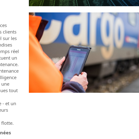
nces
 clients
 sur les
ndises
emps réel
tuent un
ntenance.
intenance
elligence
e une
nues tout
 - et un
eurs
flotte.
nnées