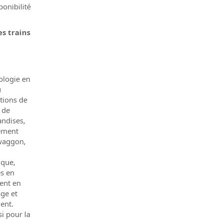
ponibilité
es trains
ologie en
u
tions de
, de
andises,
nement
swaggon,
ique,
s en
ent en
age et
ment.
i pour la