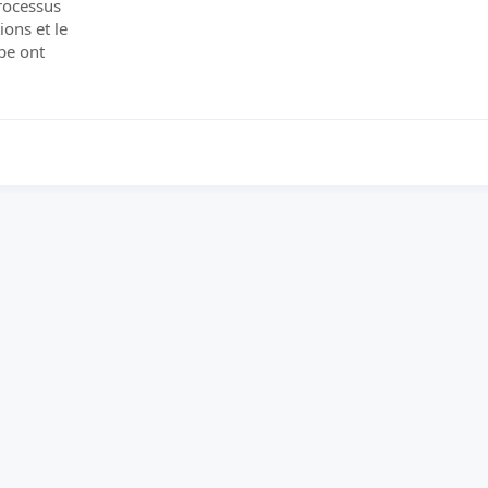
rocessus
ons et le
ope ont