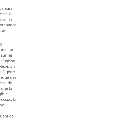
usieurs
ocessus
r sur la
intenance
t de
il
on et un
 sur les
 s'agisse
lexe. En
re à gérer
rique des
ons, de
i que la
ible -
cessus, la
ion
buent de