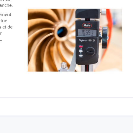
tanche.
lement
ctue
 et de
r
.