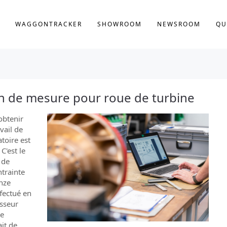
WAGGONTRACKER
SHOWROOM
NEWSROOM
QU
tion de mesure pour roue de turbine
obtenir
vail de
toire est
C'est le
 de
trainte
onze
fectué en
isseur
de
ait de