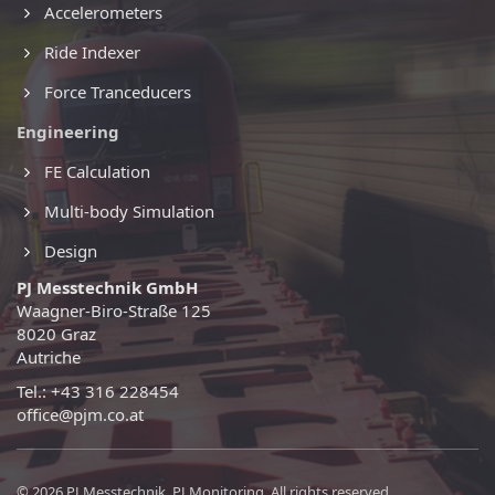
Accelerometers
Ride Indexer
Force Tranceducers
Engineering
FE Calculation
Multi-body Simulation
Design
PJ Messtechnik GmbH
Waagner-Biro-Straße 125
8020 Graz
Autriche
Tel.: +43 316 228454
office@pjm.co.at
© 2026 PJ Messtechnik, PJ Monitoring. All rights reserved