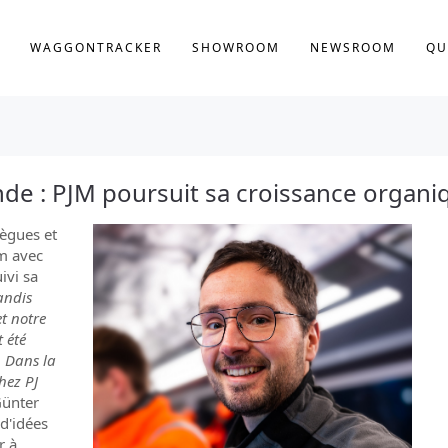
WAGGONTRACKER
SHOWROOM
NEWSROOM
QU
de : PJM poursuit sa croissance organi
lègues et
am avec
ivi sa
andis
et notre
 été
. Dans la
hez PJ
Günter
 d'idées
r à