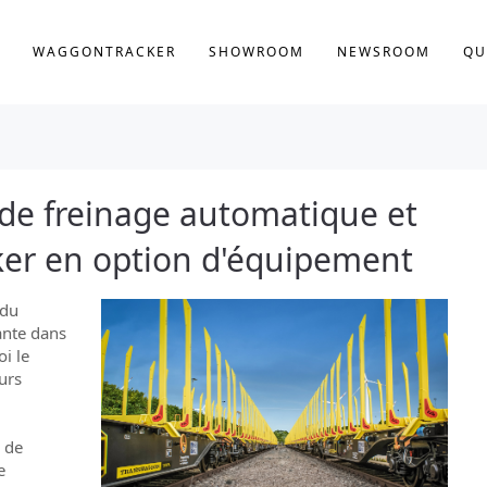
WAGGONTRACKER
SHOWROOM
NEWSROOM
QU
e freinage automatique et
er en option d'équipement
 du
ante dans
i le
urs
s de
e