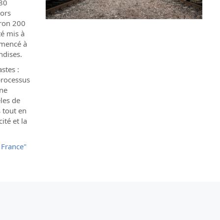
180
ors
iron 200
té mis à
mmencé à
ndises.
stes :
processus
une
les de
 tout en
ité et la
l France"