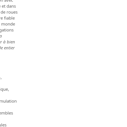
on avec
e et dans
 de roues
e fiable
le monde
gations
la
er à bien
e entier
,
ique,
imulation
sembles
ules