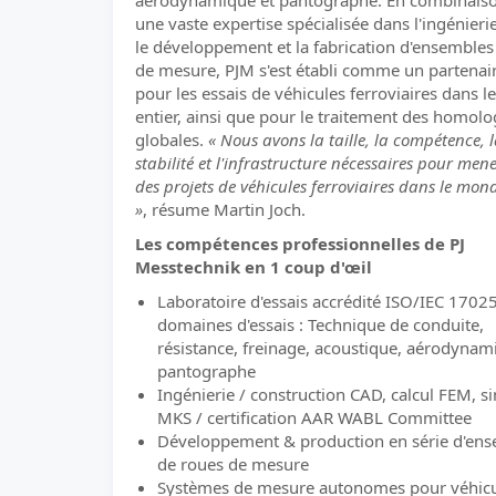
aérodynamique et pantographe. En combinais
une vaste expertise spécialisée dans l'ingénieri
le développement et la fabrication d'ensembles
de mesure, PJM s'est établi comme un partenair
pour les essais de véhicules ferroviaires dans 
entier, ainsi que pour le traitement des homolo
globales.
« Nous avons la taille, la compétence, 
stabilité et l'infrastructure nécessaires pour men
des projets de véhicules ferroviaires dans le mond
»
, résume Martin Joch.
Les compétences professionnelles de PJ
Messtechnik en 1 coup d'œil
Laboratoire d'essais accrédité ISO/IEC 17025
domaines d'essais : Technique de conduite,
résistance, freinage, acoustique, aérodynam
pantographe
Ingénierie / construction CAD, calcul FEM, s
MKS / certification AAR WABL Committee
Développement & production en série d'en
de roues de mesure
Systèmes de mesure autonomes pour véhic