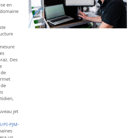
ise en
e domaine
ste
ructure
 mesure
es
Graz. Des
e
 de
ermet
 de
es
tidien,
uveau jet
6/PI-PJM-
haines
tera un