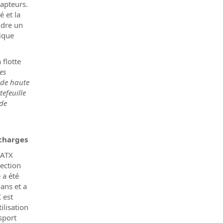
capteurs.
é et la
ndre un
ique
 flotte
es
 de haute
efeuille
 de
charges
GATX
tection
 a été
 ans et a
 est
ilisation
nsport