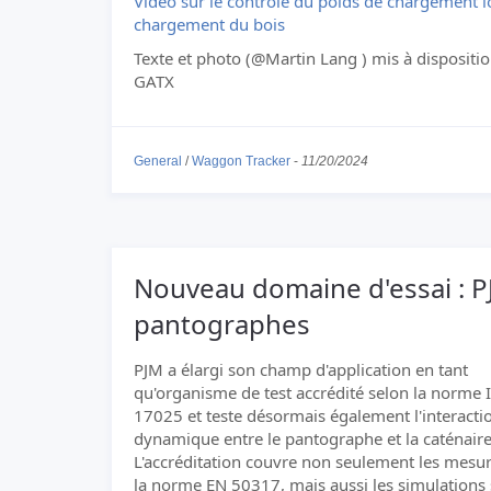
Vidéo sur le contrôle du poids de chargement l
chargement du bois
Texte et photo (@Martin Lang ) mis à dispositi
GATX
General
/
Waggon Tracker
-
11/20/2024
Nouveau domaine d'essai : PJ
pantographes
PJM a élargi son champ d'application en tant
qu'organisme de test accrédité selon la norme 
17025 et teste désormais également l'interacti
dynamique entre le pantographe et la caténaire
L'accréditation couvre non seulement les mesu
la norme EN 50317, mais aussi les simulations 