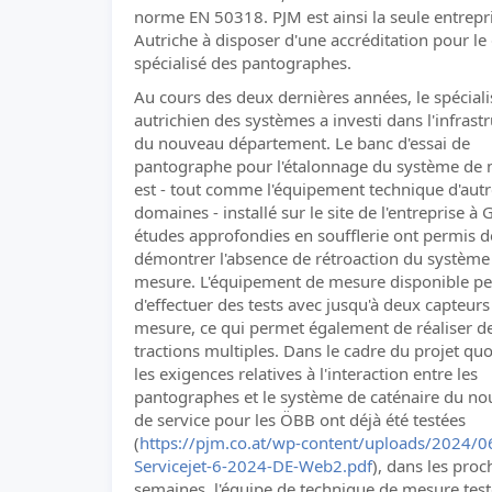
norme EN 50318. PJM est ainsi la seule entrepr
Autriche à disposer d'une accréditation pour l
spécialisé des pantographes.
Au cours des deux dernières années, le spéciali
autrichien des systèmes a investi dans l'infrast
du nouveau département. Le banc d'essai de
pantographe pour l'étalonnage du système de
est - tout comme l'équipement technique d'autr
domaines - installé sur le site de l'entreprise à 
études approfondies en soufflerie ont permis d
démontrer l'absence de rétroaction du système
mesure. L'équipement de mesure disponible p
d'effectuer des tests avec jusqu'à deux capteurs
mesure, ce qui permet également de réaliser d
tractions multiples. Dans le cadre du projet quo
les exigences relatives à l'interaction entre les
pantographes et le système de caténaire du no
de service pour les ÖBB ont déjà été testées
(
https://pjm.co.at/wp-content/uploads/2024/0
Servicejet-6-2024-DE-Web2.pdf
), dans les proc
semaines, l'équipe de technique de mesure tes