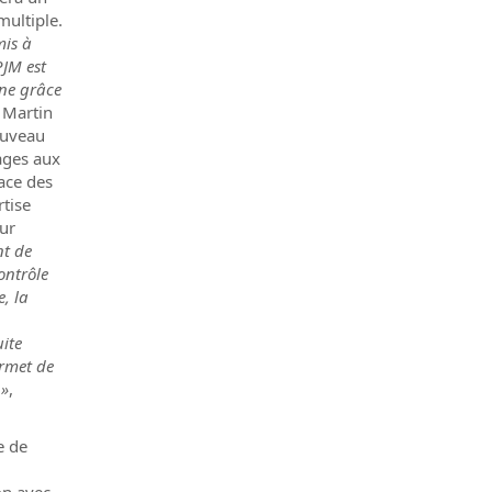
multiple.
mis à
PJM est
ne grâce
 Martin
ouveau
ages aux
ace des
rtise
ur
nt de
ontrôle
, la
uite
ermet de
 »
,
e de