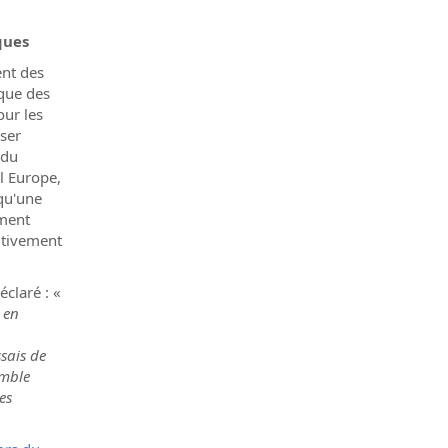
ques
ent des
que des
our les
iser
 du
l Europe,
 qu'une
ement
sitivement
claré : «
 en
ssais de
emble
es