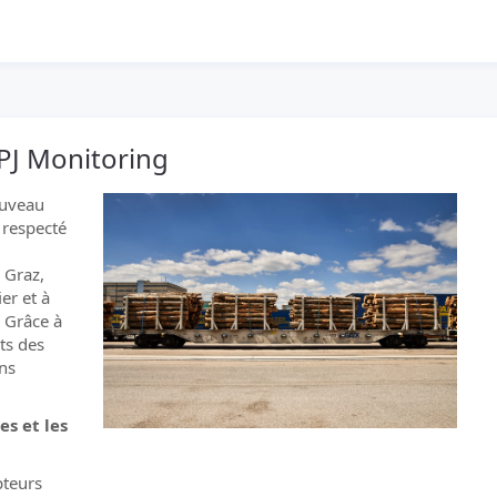
 PJ Monitoring
ouveau
 respecté
à Graz,
er et à
. Grâce à
nts des
ons
s et les
pteurs