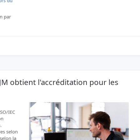
ors du
on par
M obtient l'accréditation pour les
ISO/IEC
on
.
res selon
selon la