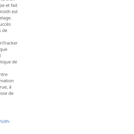
e et fait
Voith est
elage.
succès
s de
nTracker
 que
t
tique de
ntre
rmation
rue, à
esse de
oith-