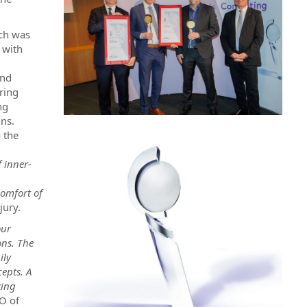
ch was
 with
and
uring
ng
ins.
 the
 inner-
comfort of
jury.
our
ons. The
ily
cepts. A
king
EO of