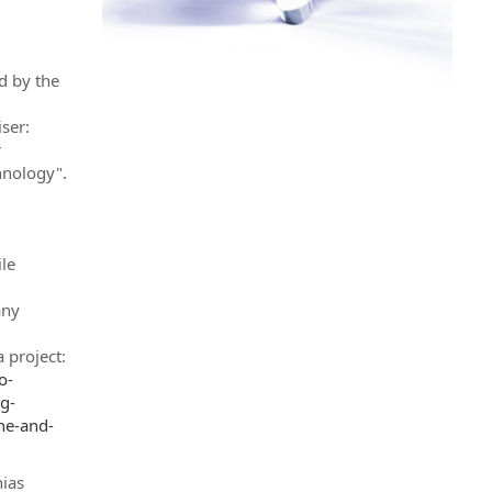
d by the
ser:
r
hnology".
le
any
 project:
o-
g-
ne-and-
hias