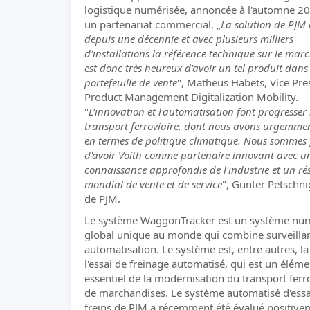
logistique numérisée, annoncée à l'automne 20
un partenariat commercial. „
La solution de PJM 
depuis une décennie et avec plusieurs milliers
d'installations la référence technique sur le marc
est donc très heureux d'avoir un tel produit dans
portefeuille de vente
", Matheus Habets, Vice Pre
Product Management Digitalization Mobility.
"
L'innovation et l'automatisation font progresser 
transport ferroviaire, dont nous avons urgemme
en termes de politique climatique. Nous sommes f
d'avoir Voith comme partenaire innovant avec u
connaissance approfondie de l'industrie et un ré
mondial de vente et de service
", Günter Petschn
de PJM.
Le système WaggonTracker est un système nu
global unique au monde qui combine surveillan
automatisation. Le système est, entre autres, l
l'essai de freinage automatisé, qui est un éléme
essentiel de la modernisation du transport ferr
de marchandises. Le système automatisé d'essa
freins de PJM a récemment été évalué positive