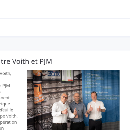
re Voith et PJM
Voith,
re PJM
u
nnent
rique
feuille
pe Voith.
opération
on