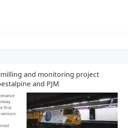
 milling and monitoring project
oestalpine and PJM
ntenance
ailway
 first
 sensors
ormed