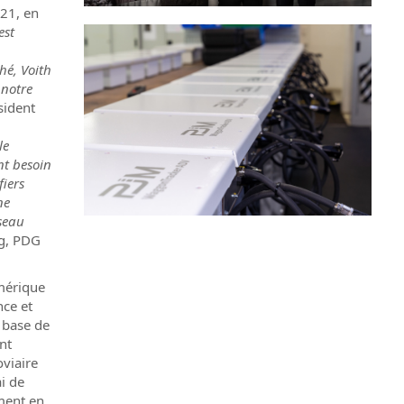
21, en
est
hé, Voith
 notre
sident
le
nt besoin
iers
ne
seau
ig, PDG
mérique
ce et
a base de
nt
oviaire
i de
ment en