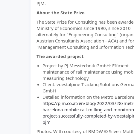
PJM.
About the State Prize
The State Prize for Consulting has been awarde
Ministry of Economics since 1990, since 2010
alternately for "Engineering Consulting" (organi
Austrian Consultants Association - ACA) and fo
"Management Consulting and Information Tec
The awarded project
Project by PJ Messtechnik GmbH: Efficient
maintenance of rail maintenance using mobi
measuring technology
Client: voestalpine Tracking Solutions Germ
GmbH
Detailed information on the Metro Barcelona
https://pjm.co.at/en/blog/2022/03/28/metr
barcelona-mobile-rail-milling-and-monitorin
project-successfully-completed-by-voestalpi
pjm
Photos: With courtesy of BMDW © Silveri Matt