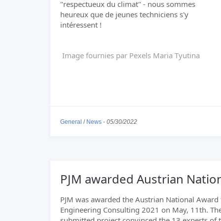
"respectueux du climat" - nous sommes
heureux que de jeunes techniciens s'y
intéressent !
Image fournies par Pexels Maria Tyutina
General
/
News
-
05/30/2022
PJM awarded Austrian Nation
PJM was awarded the Austrian National Award 
Engineering Consulting 2021 on May, 11th. Th
submitted project convinced the 13 experts of 