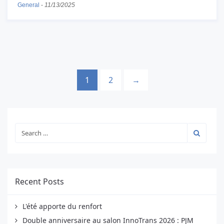
General
-
11/13/2025
1
2
→
Recent Posts
L'été apporte du renfort
Double anniversaire au salon InnoTrans 2026 : PJM