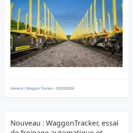
General
/
Waggon Tracker
-
03/20/2024
Nouveau : WaggonTracker, essai
de freinage automatique et