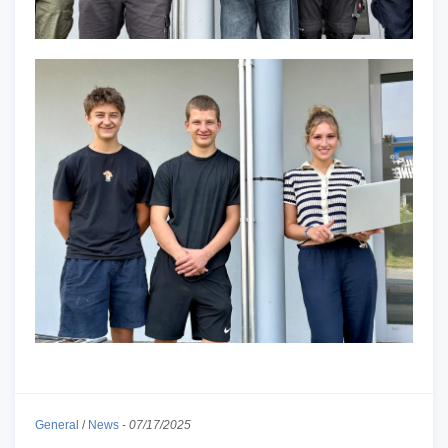
General
/
News
-
07/17/2025