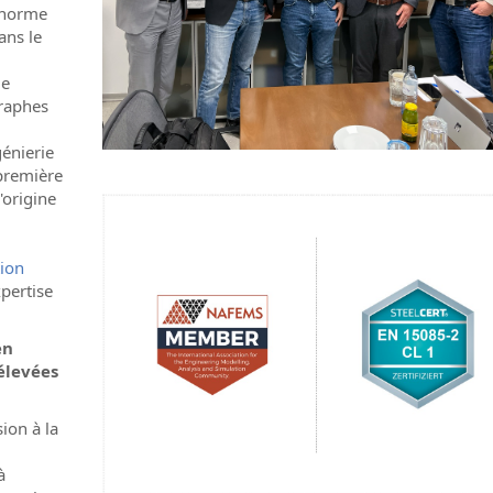
a norme
ans le
de
graphes
génierie
 première
'origine
tion
pertise
en
élevées
ion à la
à