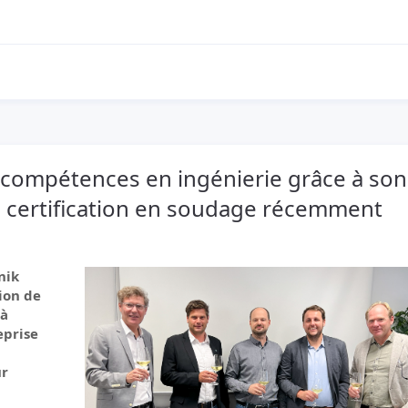
 compétences en ingénierie grâce à son
a certification en soudage récemment
nik
ion de
 à
eprise
ur