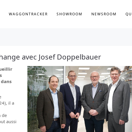
WAGGONTRACKER
SHOWROOM
NEWSROOM
QU
échange avec Josef Doppelbauer
eillir
s
 dans
e
), il a
n de
out aussi