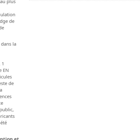
eau plus
mulation
adge de
de
 dans la
L 1
me EN
icules
este de
la
ences
ce
public,
bricants
 été
ption et