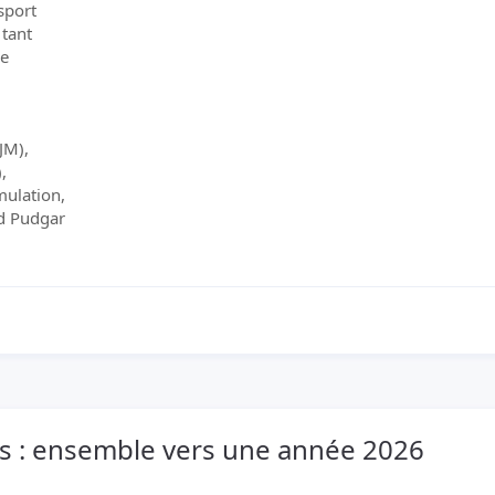
sport
 tant
re
JM),
,
mulation,
ld Pudgar
es : ensemble vers une année 2026