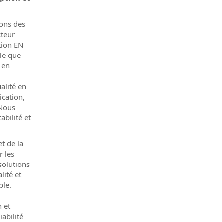
sons des
cteur
tion EN
le que
 en
alité en
ication,
 Nous
abilité et
t de la
r les
 solutions
ité et
ble.
n et
iabilité