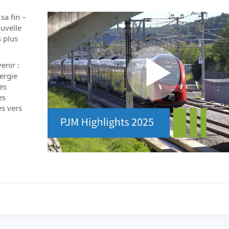
sa fin –
uvelle
s plus
enir :
ergie
es
es
es vers